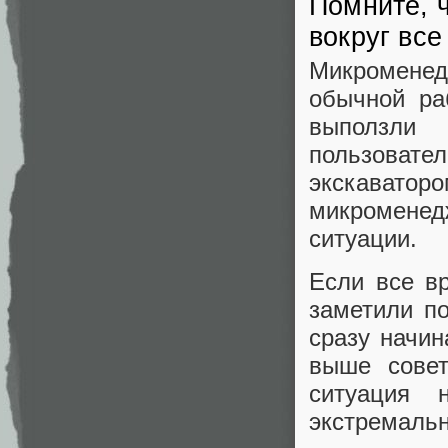
Помните, 
вокруг все
Микромене
обычной ра
выползли 
пользоват
экскават
микромене
ситуации.
Если все в
заметили п
сразу начин
выше совет
ситуация 
экстремальн