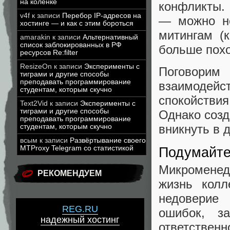
на коленке
конфликты. 
v4f
к записи
Перебор IP-адресов на
— можно не
хостинге — и как с этим бороться
митингам (
amarakin
к записи
Альтернативный
список заблокированных в РФ
больше похо
ресурсов Re:filter
ResizeOn
к записи
Эксперименты с
Поговорим
тиграми и другие способы
преподавать программирование
взаимодейс
студентам, которым скучно
спокойствия
Text2Vid
к записи
Эксперименты с
тиграми и другие способы
Однако созд
преподавать программирование
вникнуть в 
студентам, которым скучно
всым
к записи
Развёртывание своего
MTProxy Telegram со статистикой
Подумайте
Микроменед
РЕКОМЕНДУЕМ
жизнь колл
недоверие
REG.RU
ошибок, з
надежный хостинг
ответственн