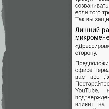
созванивать
если того тр
Так вы защи
Лишний ра
микромен
«Дрессиров
сторону.
Предположим
офисе перед
вам все ж
Постарайтес
YouTube, 
подтвержден
влияет на 