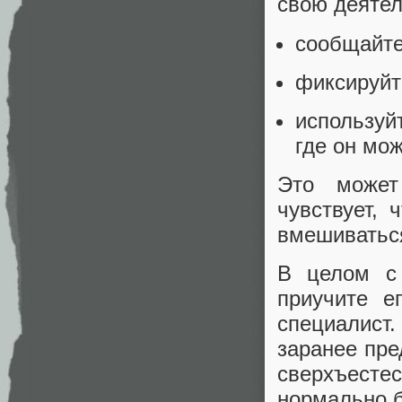
свою деятел
сообщайте 
фиксируйт
используй
где он мож
Это может
чувствует, 
вмешиваться
В целом с
приучите е
специалис
заранее пре
сверхъесте
нормально б