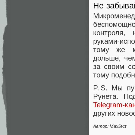
Не забыва
Микроменед
беспомощн
контроля,
руками‑исп
тому же м
дольше, че
за своим с
тому подобн
P. S. Мы п
Рунета. По
Telegram-ка
других ново
Автор: Maxilect