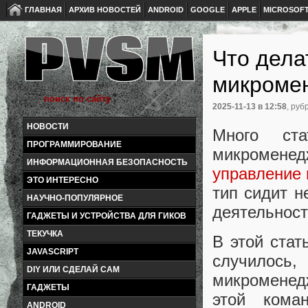
ГЛАВНАЯ
АРХИВ НОВОСТЕЙ
ANDROID
GOOGLE
APPLE
MICROSOF
Что дела
микроме
2025-11-13
в 12:58
, руб
НОВОСТИ
Много ст
ПРОГРАММИРОВАНИЕ
микроменед
ИНФОРМАЦИОННАЯ БЕЗОПАСНОСТЬ
управление 
ЭТО ИНТЕРЕСНО
тип сидит н
НАУЧНО-ПОПУЛЯРНОЕ
деятельнос
ГАДЖЕТЫ И УСТРОЙСТВА ДЛЯ ГИКОВ
ТЕКУЧКА
В этой стат
JAVASCRIPT
случилось,
DIY ИЛИ СДЕЛАЙ САМ
микроменед
ГАДЖЕТЫ
этой кома
ANDROID