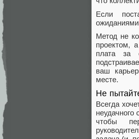
что коллект
Если пост
ожиданиями 
Метод не ко
проектом, 
плата за 
подстраива
ваш карьер
месте.
Не пытайт
Всегда хоче
неудачного 
чтобы пе
руководите
задача (и, 