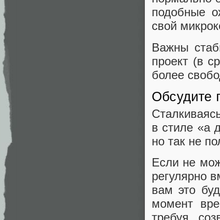
подобные о
свой микрок
Важны стаб
проект (в с
более свобо
Обсудите 
Сталкиваясь
в стиле «а 
но так не п
Если не мож
регулярно в
вам это бу
момент вре
требуя соз