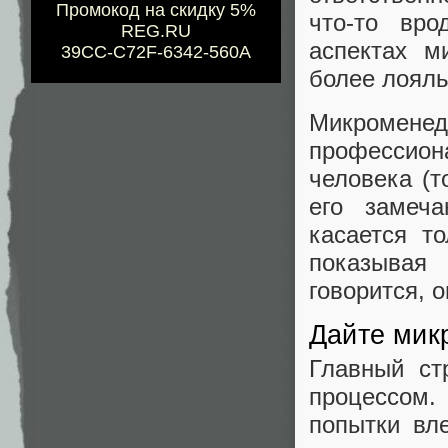
Промокод на скидку 5%
что-то вро
REG.RU
аспектах м
39CC-C72F-6342-560A
более лояль
Микромен
профессион
человека (т
его замеч
касается т
показывая
говорится, о
Дайте микр
Главный ст
процессом.
попытки вл