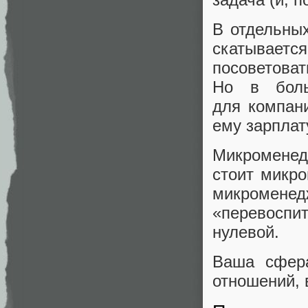
В отдельных
скатываетс
посоветов
Но в боль
для компани
ему зарплату
Микроменед
стоит микро
микромене
«перевоспи
нулевой.
Ваша сфер
отношений, 