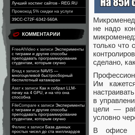
Лучший хостинг сайтов - REG.RU
Промокод 5% скидки на услуги
Микроменед
39CC-C72F-6342-560A
не надо ко
КОММЕНТАРИИ
микроменедж
только что 
FreeAIVideo
к записи
Эксперименты
контролир
с тиграми и другие способы
преподавать программирование
сделано, ка
студентам, которым скучно
Влад
к записи
NAVIS —
Профессион
многоцелевой быстросборный
беспилотный катамаран
Им кажется
Азат
к записи
Как я собрал LLM-
настраивать
печку на 4 GPU, и на что она
способна
в управлени
FileCompare
к записи
Эксперименты
цели — ра
с тиграми и другие способы
преподавать программирование
условно чер
студентам, которым скучно
Феликс
к записи
База данных
В офисе м
простых чисел до ста миллиардов