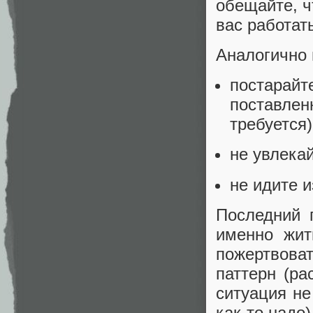
обещайте, ч
вас работать
Аналогично 
постара
поставле
требуется)
не увлека
не идите и
Последний 
именно жит
пожертвова
паттерн (р
ситуация не
как-то надо)