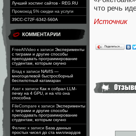
Лучший хостинг сайтов - REG.RU
что речь ид
Промокод 5% скидки на услуги
Источник
39CC-C72F-6342-560A
КОММЕНТАРИИ
Поделиться…
FreeAIVideo
к записи
Эксперименты
с тиграми и другие способы
преподавать программирование
студентам, которым скучно
Влад
к записи
NAVIS —
многоцелевой быстросборный
беспилотный катамаран
Азат
к записи
Как я собрал LLM-
печку на 4 GPU, и на что она
способна
FileCompare
к записи
Эксперименты
с тиграми и другие способы
преподавать программирование
студентам, которым скучно
Феликс
к записи
База данных
простых чисел до ста миллиардов