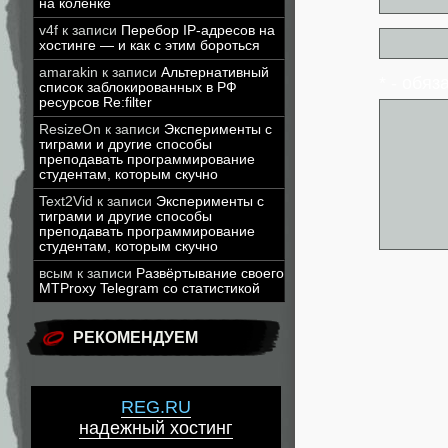
на коленке
v4f
к записи
Перебор IP-адресов на
хостинге — и как с этим бороться
amarakin
к записи
Альтернативный
* - обя
список заблокированных в РФ
ресурсов Re:filter
ResizeOn
к записи
Эксперименты с
тиграми и другие способы
преподавать программирование
студентам, которым скучно
Text2Vid
к записи
Эксперименты с
тиграми и другие способы
преподавать программирование
студентам, которым скучно
всым
к записи
Развёртывание своего
MTProxy Telegram со статистикой
РЕКОМЕНДУЕМ
REG.RU
надежный хостинг