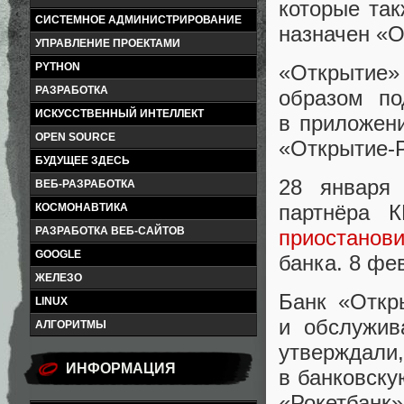
которые так
СИСТЕМНОЕ АДМИНИСТРИРОВАНИЕ
назначен
«
О
УПРАВЛЕНИЕ ПРОЕКТАМИ
«
Открытие»
PYTHON
РАЗРАБОТКА
образом по
ИСКУССТВЕННЫЙ ИНТЕЛЛЕКТ
в приложен
OPEN SOURCE
«
Открытие-Р
БУДУЩЕЕ ЗДЕСЬ
28 января
ВЕБ-РАЗРАБОТКА
партнёра 
КОСМОНАВТИКА
РАЗРАБОТКА ВЕБ-САЙТОВ
приостанов
GOOGLE
банка. 8 ф
ЖЕЛЕЗО
Банк
«
Откр
LINUX
и обслужив
АЛГОРИТМЫ
утверждали
,
ИНФОРМАЦИЯ
в банковску
«
Рокетбанк»