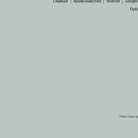
Главная
|
Архив новостей
|
Android
|
Google
Пуб
Все пра
Основными материалами сайта являются
архивные ко
https://ajax.