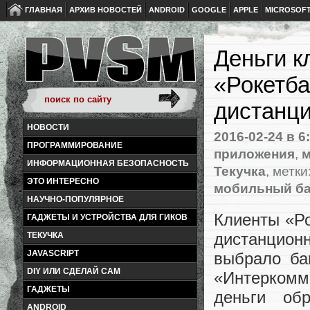
ГЛАВНАЯ
АРХИВ НОВОСТЕЙ
ANDROID
GOOGLE
APPLE
MICROSOF
Деньги к
«Рокетба
дистанц
НОВОСТИ
2016-02-24
в 6
ПРОГРАММИРОВАНИЕ
приложения
,
м
ИНФОРМАЦИОННАЯ БЕЗОПАСНОСТЬ
Текучка
, метки
ЭТО ИНТЕРЕСНО
мобильный ба
НАУЧНО-ПОПУЛЯРНОЕ
Клиенты
«
Р
ГАДЖЕТЫ И УСТРОЙСТВА ДЛЯ ГИКОВ
дистанцион
ТЕКУЧКА
JAVASCRIPT
выбрало ба
DIY ИЛИ СДЕЛАЙ САМ
«
Интеркомм
ГАДЖЕТЫ
деньги об
ANDROID