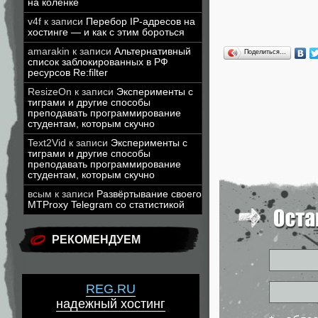
на коленке
v4f
к записи
Перебор IP-адресов на
хостинге — и как с этим бороться
amarakin
к записи
Альтернативный
Поделиться…
список заблокированных в РФ
ресурсов Re:filter
ResizeOn
к записи
Эксперименты с
тиграми и другие способы
преподавать программирование
студентам, которым скучно
Text2Vid
к записи
Эксперименты с
тиграми и другие способы
преподавать программирование
студентам, которым скучно
всым
к записи
Развёртывание своего
MTProxy Telegram со статистикой
РЕКОМЕНДУЕМ
REG.RU
надежный хостинг