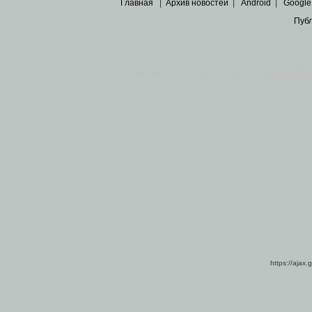
Главная
|
Архив новостей
|
Android
|
Google
Пуб
Все пра
Основными материалами сайта являются
архивные ко
https://ajax.