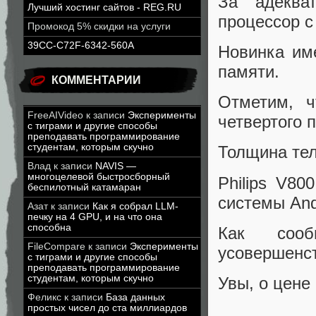
За адекват
Лучший хостинг сайтов - REG.RU
процессор с 
Промокод 5% скидки на услуги
39CC-C72F-6342-560A
Новинка им
памяти.
КОММЕНТАРИИ
Отметим, ч
FreeAIVideo
к записи
Эксперименты
четвертого 
с тиграми и другие способы
преподавать программирование
студентам, которым скучно
Толщина тел
Влад
к записи
NAVIS —
многоцелевой быстросборный
Philips V8
беспилотный катамаран
системы Andr
Азат
к записи
Как я собрал LLM-
печку на 4 GPU, и на что она
способна
Как сооб
FileCompare
к записи
Эксперименты
усовершенст
с тиграми и другие способы
преподавать программирование
студентам, которым скучно
Увы, о цене
Феликс
к записи
База данных
простых чисел до ста миллиардов