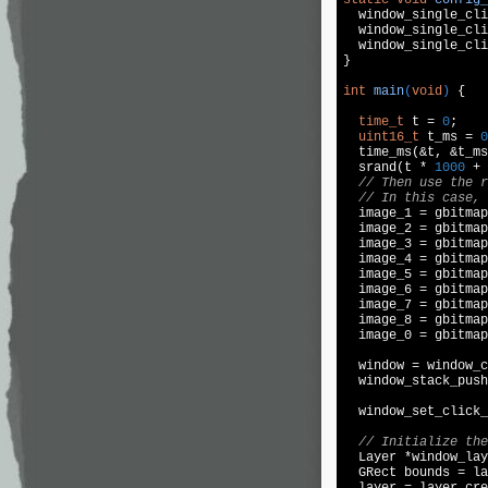
  window_single_cli
  window_single_cli
  window_single_cli
}

int
main
(
void
)
{

time_t
 t = 
0
;

uint16_t
 t_ms = 
0
  time_ms(&t, &t_ms
  srand(t * 
1000
 + 
// Then use the r
// In this case, 
  image_1 = gbitmap
  image_2 = gbitmap
  image_3 = gbitmap
  image_4 = gbitmap
  image_5 = gbitmap
  image_6 = gbitmap
  image_7 = gbitmap
  image_8 = gbitmap
  image_0 = gbitmap
  window = window_c
  window_stack_push
  window_set_click_
// Initialize the
  Layer *window_lay
  GRect bounds = la
  layer = layer_cre