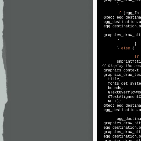
	}

if
 (egg_fai
  GRect egg_destina
  egg_destination.o
  egg_destination.o
  graphics_draw_bit
	}

		}

	} 
else
 {

if
 
snprintf
(ti
// Display the nam
  graphics_context_
  graphics_draw_tex
    title,

    fonts_get_syste
    bounds,

    GTextOverflowMo
    GTextAlignmentC
NULL
);

  GRect egg_destina
  egg_destination.o
	egg_destin
  graphics_draw_bit
  egg_destination.o
  graphics_draw_bit
  egg_destination.o
  graphics_draw_bit