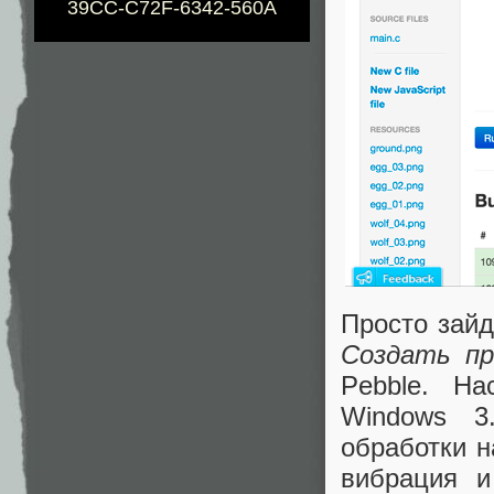
39CC-C72F-6342-560A
Просто зайд
Создать п
Pebble. Н
Windows 3
обработки н
вибрация и