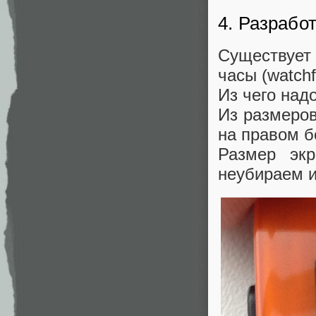
4. Разработ
Существует
часы (watch
Из чего над
Из размеров
на правом б
Размер экр
неубираем и