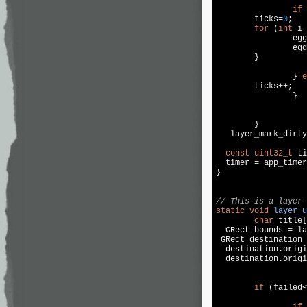
if
 
	ticks=
0
;

for
 (
int
 i 
		e
		e
	}

		} 
e
	ticks++;

		}

	}

   layer_mark_dirty
const
uint32_t
 ti
  timer = app_timer
}

// This is a layer 
static
void
layer_u
char
 title[
  GRect bounds = la
 GRect destination 
  destination.origi
  destination.origi
if
 (failed<
if
 