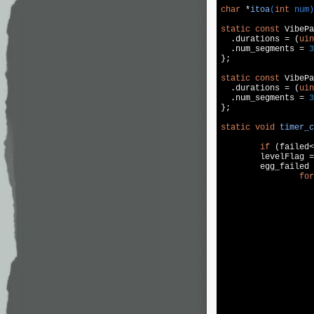
char
 *
itoa
(
int
 num)
static
const
 VibePa
  .durations = (
uin
  .num_segments = 
3
};

static
const
 VibePa
  .durations = (
uin
  .num_segments = 
3
};

static
void
timer_c
if
 (failed<
	levelFlag 
	egg_failed
for
			egg_ticks[i]
					s
					egg_
					++
						vibes_enqueue_c