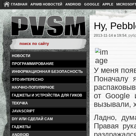
ГЛАВНАЯ
АРХИВ НОВОСТЕЙ
ANDROID
GOOGLE
APPLE
MICROSOF
Ну, Pebbl
2013-11-14
в 19:54
, руб
НОВОСТИ
ПРОГРАММИРОВАНИЕ
У меня поя
ИНФОРМАЦИОННАЯ БЕЗОПАСНОСТЬ
Поначалу я
ЭТО ИНТЕРЕСНО
распаковыв
НАУЧНО-ПОПУЛЯРНОЕ
от Google 
ГАДЖЕТЫ И УСТРОЙСТВА ДЛЯ ГИКОВ
вызывали, 
ТЕКУЧКА
JAVASCRIPT
Ладно, дум
DIY ИЛИ СДЕЛАЙ САМ
Правая рук
ГАДЖЕТЫ
раздражался
ANDROID