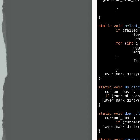
	}

}

static
void
select_
if
 (failed=
		l
		s
for
 (
int
 i 
		e
		e
	}

		f
	}

  layer_mark_dirty(
}

static
void
up_clic
   current_pos--;

if
 (current_pos<
  layer_mark_dirty(
}

static
void
down_cl
   current_pos++;

if
 (current
  layer_mark_dirty(
}

static
void
config_