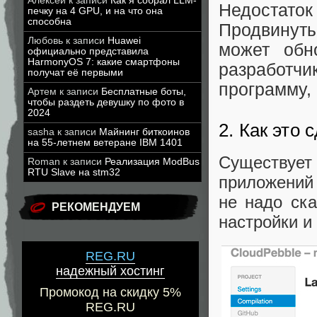
Алексей
к записи
Как я собрал LLM-
Недостато
печку на 4 GPU, и на что она
способна
Продвинуты
Любовь
к записи
Huawei
может об
официально представила
HarmonyOS 7: какие смартфоны
разработчи
получат её первыми
программу,
Артем
к записи
Бесплатные боты,
чтобы раздеть девушку по фото в
2024
2. Как это 
sasha
к записи
Майнинг биткоинов
на 55-летнем ветеране IBM 1401
Существуе
Roman
к записи
Реализация ModBus
RTU Slave на stm32
приложений
не надо ск
РЕКОМЕНДУЕМ
настройки и
REG.RU
надежный хостинг
Промокод на скидку 5%
REG.RU