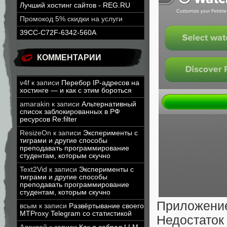
Лучший хостинг сайтов - REG.RU
Промокод 5% скидки на услуги
39CC-C72F-6342-560A
КОММЕНТАРИИ
v4f
к записи
Перебор IP-адресов на
хостинге — и как с этим бороться
amarakin
к записи
Альтернативный
список заблокированных в РФ
ресурсов Re:filter
ResizeOn
к записи
Эксперименты с
тиграми и другие способы
преподавать программирование
студентам, которым скучно
Text2Vid
к записи
Эксперименты с
тиграми и другие способы
преподавать программирование
студентам, которым скучно
Приложени
всым
к записи
Развёртывание своего
MTProxy Telegram со статистикой
Недостато