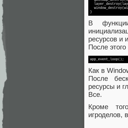
  gbitmap_destroy(i
  layer_destroy(lay
  window_destroy(wi
В функции
инициализ
ресурсов и 
После этого
Как в Window
После беск
ресурсы и г
Все.
Кроме тог
игроделов, в