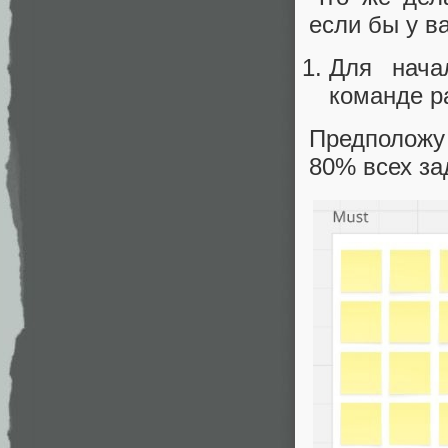
если бы у в
Для нача
команде р
Предположу 
80% всех за