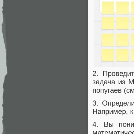
2. Проведи
задача из M
попугаев (с
3. Определ
Например, к
4. Вы пони
математиче