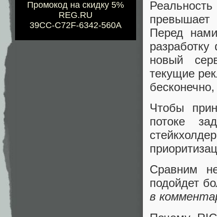
Реальност
Промокод на скидку 5%
REG.RU
превышает 
39CC-C72F-6342-560A
Перед нами
разработку 
новый сер
текущие рек
бесконечно, 
Чтобы прин
потоке за
стейкхол
приоритизац
Сравним не
подойдет бо
в комментар