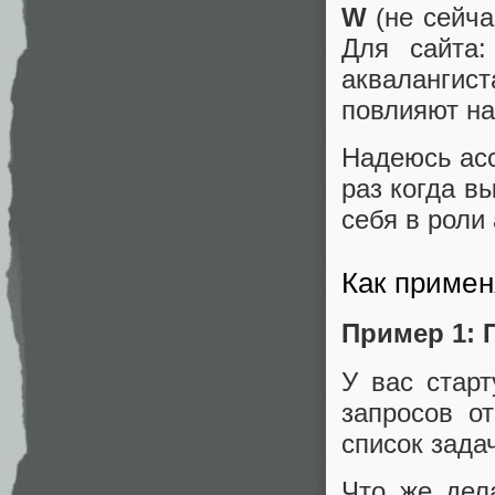
W
(не сейча
Для сайта:
аквалангист
повлияют на
Надеюсь ас
раз когда в
себя в роли
Как приме
Пример 1: 
У вас старт
запросов о
список зада
Что же дел