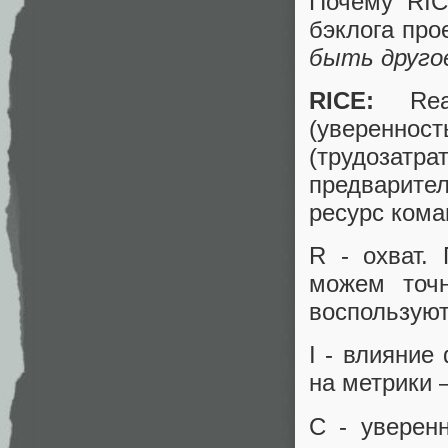
Почему RIC
бэклога про
быть другое
RICE:
Re
(уверенност
(трудозат
предварите
ресурс кома
R - охват.
можем точн
воспользуют
I - влияние
на метрики 
C - уверен