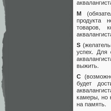
аквалангист
М
(обязате
продукта н
товаров, к
аквалангист
S
(желатель
успех. Для
аквалангис
выжить.
C
(возможно
будет дост
аквалангис
камеры, но 
на память.