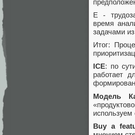
предположе
E - трудоз
время анал
задачами из
Итог: Проц
приоритизац
ICE
: по су
работает д
формировани
Модель Ка
«продукто
используем 
Buy a feat
мнением сте