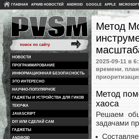
ГЛАВНАЯ
АРХИВ НОВОСТЕЙ
ANDROID
GOOGLE
APPLE
MICROSOF
Метод M
инструме
масштаб
НОВОСТИ
2025-09-11
в 6
ПРОГРАММИРОВАНИЕ
времени
,
план
ИНФОРМАЦИОННАЯ БЕЗОПАСНОСТЬ
приоритизаци
ЭТО ИНТЕРЕСНО
НАУЧНО-ПОПУЛЯРНОЕ
Метод пом
ГАДЖЕТЫ И УСТРОЙСТВА ДЛЯ ГИКОВ
хаоса
ТЕКУЧКА
Решаем общ
JAVASCRIPT
задачами пр
DIY ИЛИ СДЕЛАЙ САМ
ГАДЖЕТЫ
Составляе
ANDROID