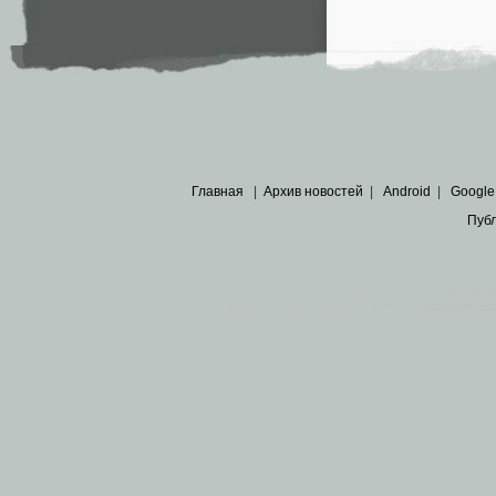
Главная
|
Архив новостей
|
Android
|
Google
Пуб
Все пра
Основными материалами сайта являются
архивные ко