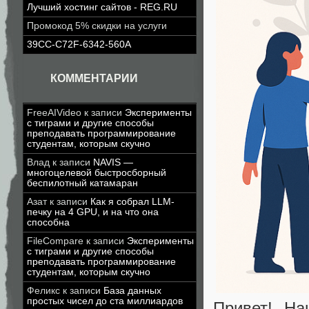
Лучший хостинг сайтов - REG.RU
Промокод 5% скидки на услуги
39CC-C72F-6342-560A
КОММЕНТАРИИ
FreeAIVideo
к записи
Эксперименты
с тиграми и другие способы
преподавать программирование
студентам, которым скучно
Влад
к записи
NAVIS —
многоцелевой быстросборный
беспилотный катамаран
Азат
к записи
Как я собрал LLM-
печку на 4 GPU, и на что она
способна
FileCompare
к записи
Эксперименты
с тиграми и другие способы
преподавать программирование
студентам, которым скучно
Феликс
к записи
База данных
простых чисел до ста миллиардов
Привет! На