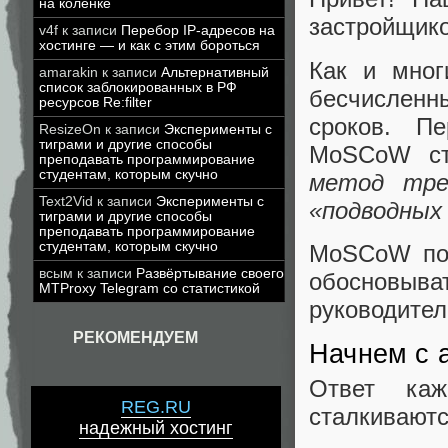
на коленке
застройщико
v4f
к записи
Перебор IP-адресов на
хостинге — и как с этим бороться
Как и мног
amarakin
к записи
Альтернативный
список заблокированных в РФ
бесчисленн
ресурсов Re:filter
сроков. П
ResizeOn
к записи
Эксперименты с
тиграми и другие способы
MoSCoW ст
преподавать программирование
студентам, которым скучно
метод тре
Text2Vid
к записи
Эксперименты с
«подводных 
тиграми и другие способы
преподавать программирование
студентам, которым скучно
MoSCoW пом
всым
к записи
Развёртывание своего
обосновыв
MTProxy Telegram со статистикой
руководител
РЕКОМЕНДУЕМ
Начнем с 
Ответ каж
REG.RU
сталкиваютс
надежный хостинг