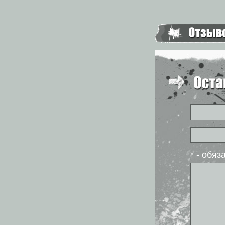
* - обя