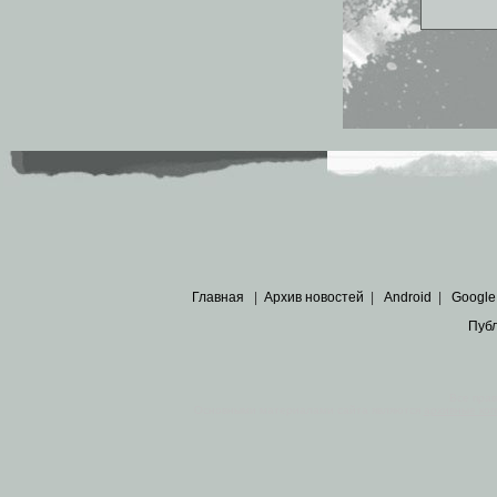
Главная
|
Архив новостей
|
Android
|
Google
Пуб
Все пра
Основными материалами сайта являются
архивные ко