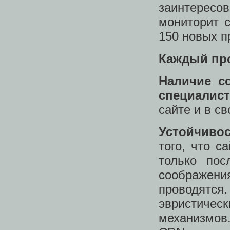
заинтерес
мониторит с
150 новых п
Каждый про
Наличие с
специалист
сайте и в с
Устойчивос
того, что с
только пос
соображени
проводятс
эвристичес
механизмов