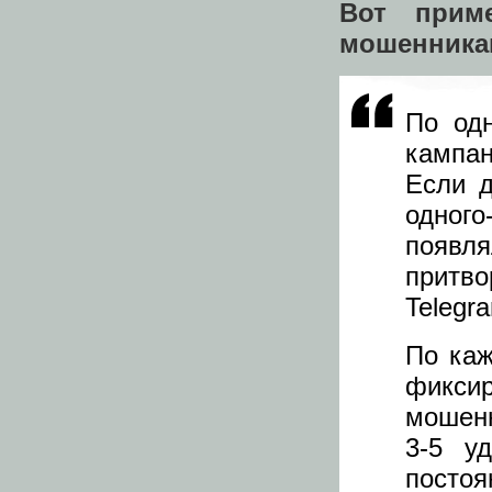
Вот прим
мошенника
По од
кампа
Если 
одног
появл
притв
Telegr
По ка
фиксир
мошенн
3-5 у
пост