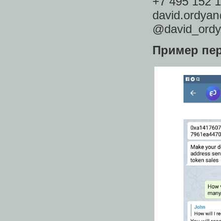
+7 495 152 
david.ordya
@david_ordy
Пример пер