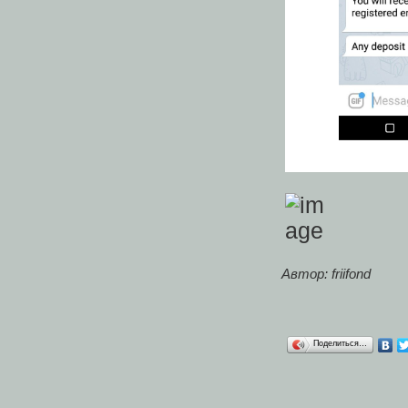
Автор: friifond
Поделиться…