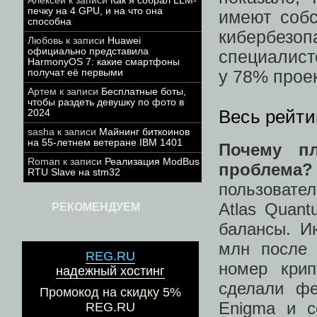
Алексей
к записи
Как я собрал LLM-
печку на 4 GPU, и на что она
имеют собс
способна
кибербезоп
Любовь
к записи
Huawei
официально представила
специалисто
HarmonyOS 7: какие смартфоны
получат её первыми
у 78% проек
Артем
к записи
Бесплатные боты,
чтобы раздеть девушку по фото в
Весь рейти
2024
sasha
к записи
Майнинг биткоинов
на 55-летнем ветеране IBM 1401
Почему п
Roman
к записи
Реализация ModBus
проблема?
RTU Slave на stm32
пользовате
Atlas Quan
РЕКОМЕНДУЕМ
балансы. И
млн после 
REG.RU
номер крип
надежный хостинг
сделали фе
Промокод на скидку 5%
Enigma и с
REG.RU