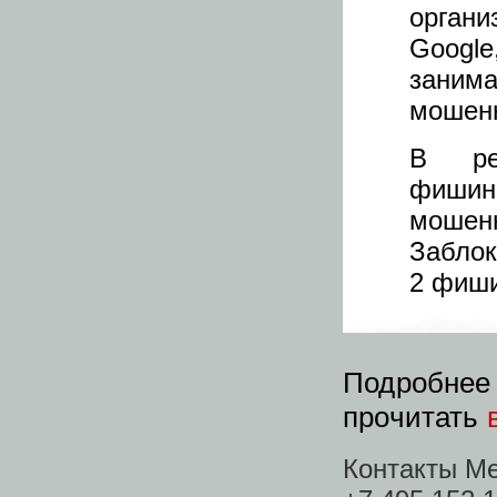
орган
Googl
зани
мошенн
В рез
фишинг
мошен
Заблок
2 фиши
Подробнее 
прочитать
Контакты Me