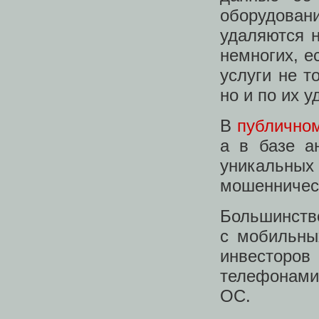
оборудован
удаляются н
немногих, е
услуги не т
но и по их 
В
публичном
а в базе а
уникальных
мошенничес
Большинств
с мобильны
инвесторо
телефонами 
ОС.