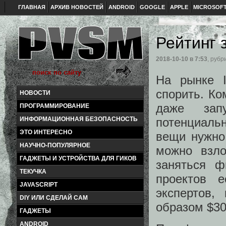
ГЛАВНАЯ
АРХИВ НОВОСТЕЙ
ANDROID
GOOGLE
APPLE
MICROSOF
Рейтинг 
2018-10-10
в 7:53
, рубр
На рынке 
спорить. К
НОВОСТИ
даже за
ПРОГРАММИРОВАНИЕ
потенциальн
ИНФОРМАЦИОННАЯ БЕЗОПАСНОСТЬ
ЭТО ИНТЕРЕСНО
вещи нужно
НАУЧНО-ПОПУЛЯРНОЕ
можно взло
ГАДЖЕТЫ И УСТРОЙСТВА ДЛЯ ГИКОВ
заняться ф
ТЕКУЧКА
проектов 
JAVASCRIPT
экспертов,
DIY ИЛИ СДЕЛАЙ САМ
образом $30
ГАДЖЕТЫ
ANDROID