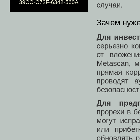
39CC-C72F-6342-560A
случаи.
Зачем нуже
Для инвес
серьезно ко
от вложен
Metascan, 
прямая кор
проводят а
безопасност
Для предп
прорехи в б
могут испр
или прибе
обновлять р