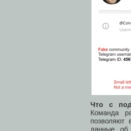
Что с под
Команда ра
позволяют 
данные об 