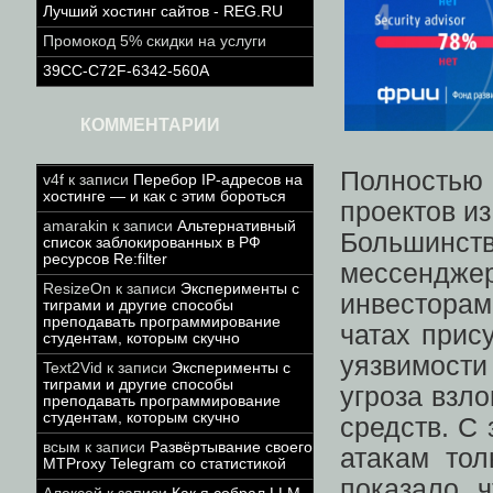
Лучший хостинг сайтов - REG.RU
Промокод 5% скидки на услуги
39CC-C72F-6342-560A
КОММЕНТАРИИ
Полностью
v4f
к записи
Перебор IP-адресов на
хостинге — и как с этим бороться
проектов из
amarakin
к записи
Альтернативный
Большинст
список заблокированных в РФ
ресурсов Re:filter
мессенджер
ResizeOn
к записи
Эксперименты с
инвесторам
тиграми и другие способы
преподавать программирование
чатах прис
студентам, которым скучно
уязвимости
Text2Vid
к записи
Эксперименты с
тиграми и другие способы
угроза взл
преподавать программирование
студентам, которым скучно
средств. С
всым
к записи
Развёртывание своего
атакам тол
MTProxy Telegram со статистикой
показало, 