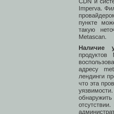
CDN и систе
Imperva. Фи
провайдером
пункте мож
такую нето
Metascan.
Наличие у
продуктов
воспользов
адресу me
лендинги пр
что эта про
уязвимости
обнаружить
отсутствии.
администрат