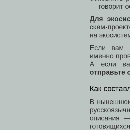
— говорит о
Для экоси
скам-проект
на экосисте
Если вам и
именно пров
А если ва
отправьте 
Как состав
В нынешнюю
русскоязыч
описания —
готовящи