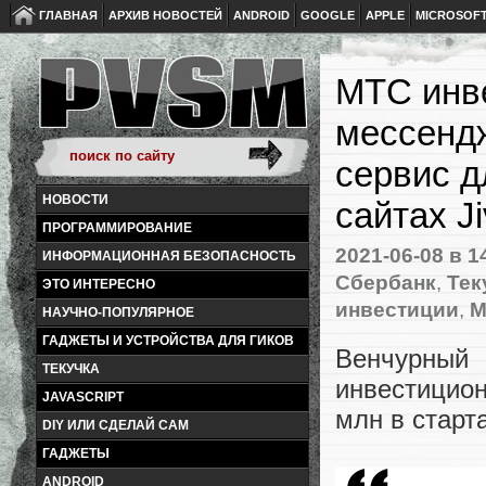
ГЛАВНАЯ
АРХИВ НОВОСТЕЙ
ANDROID
GOOGLE
APPLE
MICROSOF
МТС инве
мессендж
сервис д
НОВОСТИ
сайтах J
ПРОГРАММИРОВАНИЕ
2021-06-08
в 1
ИНФОРМАЦИОННАЯ БЕЗОПАСНОСТЬ
Сбербанк
,
Тек
ЭТО ИНТЕРЕСНО
инвестиции
,
М
НАУЧНО-ПОПУЛЯРНОЕ
ГАДЖЕТЫ И УСТРОЙСТВА ДЛЯ ГИКОВ
Венчурны
ТЕКУЧКА
инвестицио
JAVASCRIPT
млн в старта
DIY ИЛИ СДЕЛАЙ САМ
ГАДЖЕТЫ
ANDROID