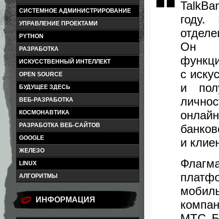
TalkB
СИСТЕМНОЕ АДМИНИСТРИРОВАНИЕ
году.
УПРАВЛЕНИЕ ПРОЕКТАМИ
отделе
PYTHON
Он п
РАЗРАБОТКА
функци
ИСКУССТВЕННЫЙ ИНТЕЛЛЕКТ
с иску
OPEN SOURCE
и пол
БУДУЩЕЕ ЗДЕСЬ
лично
ВЕБ-РАЗРАБОТКА
онлай
КОСМОНАВТИКА
РАЗРАБОТКА ВЕБ-САЙТОВ
банков
GOOGLE
и клие
ЖЕЛЕЗО
Флагма
LINUX
платфо
АЛГОРИТМЫ
мобил
ИНФОРМАЦИЯ
компа
МТС Б