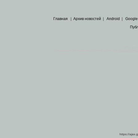
Главная
|
Архив новостей
|
Android
|
Google
Пуб
Все пра
Основными материалами сайта являются
архивные ко
https://ajax.