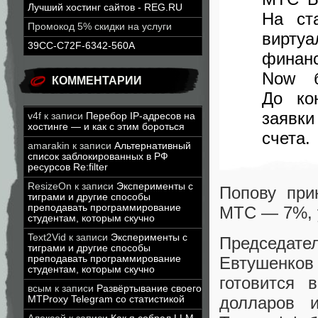
Лучший хостинг сайтов - REG.RU
На ст
Промокод 5% скидки на услуги
вирту
39CC-C72F-6342-560A
финан
Now б
КОММЕНТАРИИ
До ко
заявки
v4f
к записи
Перебор IP-адресов на
хостинге — и как с этим бороться
счета.
amarakin
к записи
Альтернативный
список заблокированных в РФ
ресурсов Re:filter
ResizeOn
к записи
Эксперименты с
Попову при
тиграми и другие способы
преподавать программирование
МТС — 7%, у
студентам, которым скучно
Text2Vid
к записи
Эксперименты с
Председате
тиграми и другие способы
преподавать программирование
Евтушенко
студентам, которым скучно
готовится
всым
к записи
Развёртывание своего
долларов 
MTProxy Telegram со статистикой