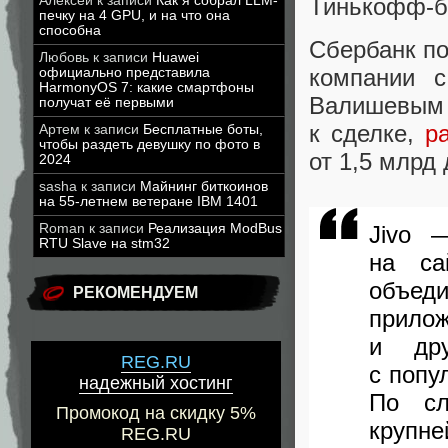
Алексей
к записи
Как я собрал LLM-
Тинькофф-ба
печку на 4 GPU, и на что она
способна
Сбербанк п
Любовь
к записи
Huawei
компании 
официально представила
HarmonyOS 7: какие смартфоны
Валишевым
получат её первыми
к сделке
,
р
Артем
к записи
Бесплатные боты,
чтобы раздеть девушку по фото в
от 1,5 млрд 
2024
sasha
к записи
Майнинг биткоинов
на 55-летнем ветеране IBM 1401
Roman
к записи
Реализация ModBus
Jivo 
RTU Slave на stm32
на са
объед
РЕКОМЕНДУЕМ
прило
и дру
REG.RU
с попу
надежный хостинг
По сл
Промокод на скидку 5%
крупн
REG.RU