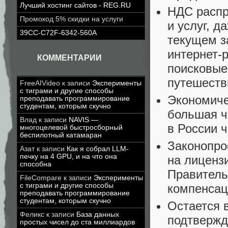
Лучший хостинг сайтов - REG.RU
НДС распр
Промокод 5% скидки на услуги
и услуг
,
да
39CC-C72F-6342-560A
текущем з
интернет-
КОММЕНТАРИИ
поисковые
путешеств
FreeAIVideo
к записи
Эксперименты
с тиграми и другие способы
Экономиче
преподавать программирование
студентам, которым скучно
большая ч
Влад
к записи
NAVIS —
в России 
многоцелевой быстросборный
беспилотный катамаран
Законопро
Азат
к записи
Как я собрал LLM-
печку на 4 GPU, и на что она
на лиценз
способна
Правитель
FileCompare
к записи
Эксперименты
с тиграми и другие способы
компенса
преподавать программирование
студентам, которым скучно
Остается 
Феликс
к записи
База данных
подтвержд
простых чисел до ста миллиардов