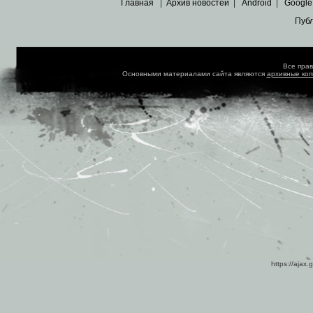
Главная
|
Архив новостей
|
Android
|
Google
Пуб
Все пра
Основными материалами сайта являются
архивные ко
https://ajax.