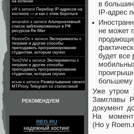
на коленке
в большин
v4f
к записи
Перебор IP-адресов на
IP-адрес 
хостинге — и как с этим бороться
Иностранн
amarakin
к записи
Альтернативный
список заблокированных в РФ
не может 
ресурсов Re:filter
продающий
ResizeOn
к записи
Эксперименты с
тиграми и другие способы
фактическ
преподавать программирование
студентам, которым скучно
будет все
Text2Vid
к записи
Эксперименты с
мобильных
тиграми и другие способы
преподавать программирование
проигрыш
студентам, которым скучно
большему 
всым
к записи
Развёртывание своего
MTProxy Telegram со статистикой
Уже утром 
Замглавы Р
РЕКОМЕНДУЕМ
документ до
На момент
REG.RU
(
Но у Roem.
надежный хостинг