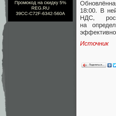
Обновлённа
Промокод на скидку 5%
REG.RU
18:00. В не
39CC-C72F-6342-560A
НДС
,
рос
на определ
эффективнос
Источник
Поделиться…