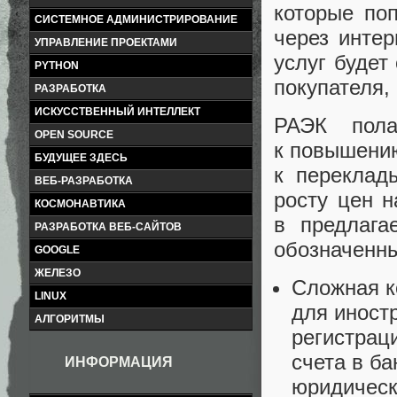
которые по
СИСТЕМНОЕ АДМИНИСТРИРОВАНИЕ
через инте
УПРАВЛЕНИЕ ПРОЕКТАМИ
услуг будет
PYTHON
покупателя
,
РАЗРАБОТКА
ИСКУССТВЕННЫЙ ИНТЕЛЛЕКТ
РАЭК пола
OPEN SOURCE
к повышению
БУДУЩЕЕ ЗДЕСЬ
к переклад
ВЕБ-РАЗРАБОТКА
росту цен н
КОСМОНАВТИКА
в предлага
РАЗРАБОТКА ВЕБ-САЙТОВ
обозначенны
GOOGLE
ЖЕЛЕЗО
Сложная к
LINUX
для иност
АЛГОРИТМЫ
регистрац
счета в б
ИНФОРМАЦИЯ
юридическ