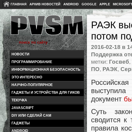
ГЛАВНАЯ
АРХИВ НОВОСТЕЙ
ANDROID
GOOGLE
APPLE
MICROSOF
РАЭК выс
потом по
2016-02-18
в 1
Поддержка от
НОВОСТИ
метки:
Госвеб
,
ПРОГРАММИРОВАНИЕ
ПО
,
РАЭК
,
Сер
ИНФОРМАЦИОННАЯ БЕЗОПАСНОСТЬ
ЭТО ИНТЕРЕСНО
Российска
НАУЧНО-ПОПУЛЯРНОЕ
выступила 
ГАДЖЕТЫ И УСТРОЙСТВА ДЛЯ ГИКОВ
документ
бы
ТЕКУЧКА
JAVASCRIPT
Суть закон
DIY ИЛИ СДЕЛАЙ САМ
сводится к 
ГАДЖЕТЫ
правила кос
ANDROID