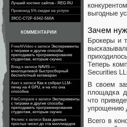
Лучший хостинг сайтов - REG.RU
конкуренто
Промокод 5% скидки на услуги
выгодные ус
39CC-C72F-6342-560A
Зачем нуж
КОММЕНТАРИИ
Брокеры и т
FreeAIVideo
к записи
Эксперименты
высказывал
с тиграми и другие способы
приходилос
преподавать программирование
студентам, которым скучно
Теперь компа
Влад
к записи
NAVIS —
Securities 
многоцелевой быстросборный
беспилотный катамаран
В своем за
Азат
к записи
Как я собрал LLM-
печку на 4 GPU, и на что она
площадка д
способна
что приведе
FileCompare
к записи
Эксперименты
с тиграми и другие способы
упрощению д
преподавать программирование
студентам, которым скучно
Всего в кон
Феликс
к записи
База данных
простых чисел до ста миллиардов