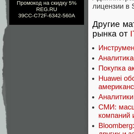
Промокод на скидку 5%
лицензии в 
REG.RU
39CC-C72F-6342-560A
Другие ма
рынка от
I
Инструмен
Аналитика
Покупка а
Huawei об
американс
Аналитики:
СМИ: масш
компаний 
Bloomberg
других и 