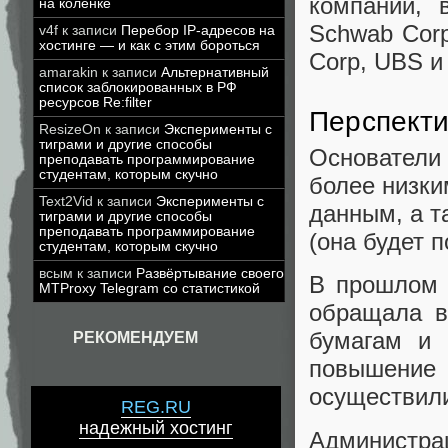
компаний, в
на коленке
Schwab Corp
v4f
к записи
Перебор IP-адресов на
хостинге — и как с этим бороться
Corp, UBS и V
amarakin
к записи
Альтернативный
список заблокированных в РФ
ресурсов Re:filter
Перспект
ResizeOn
к записи
Эксперименты с
тиграми и другие способы
Основатели
преподавать программирование
студентам, которым скучно
более низки
Text2Vid
к записи
Эксперименты с
данным, а т
тиграми и другие способы
преподавать программирование
(она будет 
студентам, которым скучно
всым
к записи
Развёртывание своего
В прошлом 
MTProxy Telegram со статистикой
обращала в
бумагам и 
РЕКОМЕНДУЕМ
повышение
осуществили
REG.RU
надежный хостинг
Администра