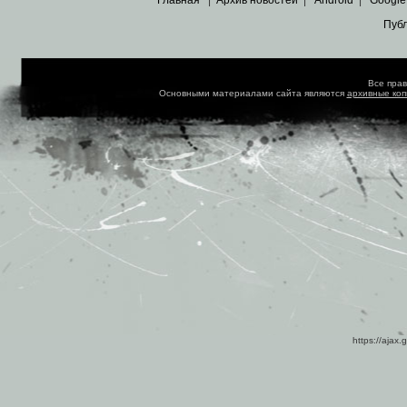
Главная
|
Архив новостей
|
Android
|
Google
Пуб
Все пра
Основными материалами сайта являются
архивные ко
https://ajax.