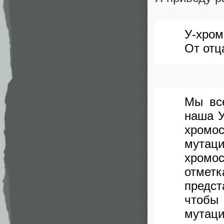
У-хром
От отц
Мы вс
наша У
хромо
мутаци
хромо
отметк
предст
чтобы
мутаци