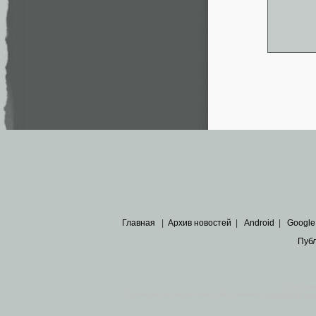
Главная
|
Архив новостей
|
Android
|
Google
Пуб
Все пра
Основными материалами сайта являются
архивные ко