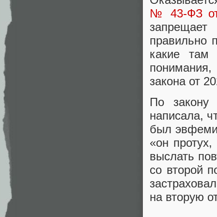
№ 43-ФЗ от
запрещает
правильно п
какие там
понимания,
закона от 20
По закону 
написала, ч
был эвфемиз
«он протух,
выслать пов
со второй п
застраховал
на вторую о