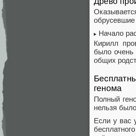
Древо про
Оказываетс
обрусевшие 
Начало ра
Кирилл про
было очень 
общих родст
Бесплатны
генома
Полный ген
нельзя было
Если у вас 
бесплатног