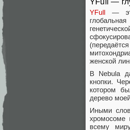
YFull — г
YFull
— это
глобальная
генетичес
сфокусир
(передаё
митохондр
женской лин
В Nebula д
кнопки. Чер
котором бы
дерево мое
Иными слов
хромосоме 
всему миру