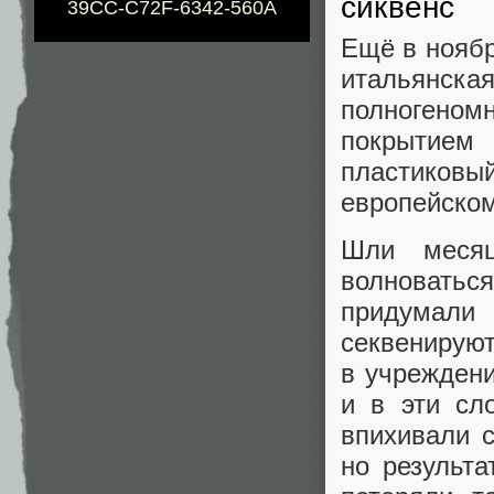
сиквенс
39CC-C72F-6342-560A
Ещё в ноябр
итальянск
полногеном
покрытием
пластиковый
европейском
Шли месяц
волноватьс
придумали
секвенируют
в учреждени
и в эти сл
впихивали 
но результ