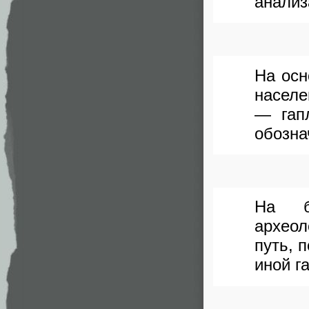
анализ
На осн
населе
— гап
обозна
На ба
архео
путь, 
иной г