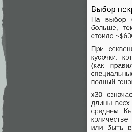
Выбор пок
На выбор 
больше, те
стоило ~$60
При секвен
кусочки, к
(как прави
специальны
полный гено
x30 означа
длины всех 
среднем. Ка
количестве 
или быть в