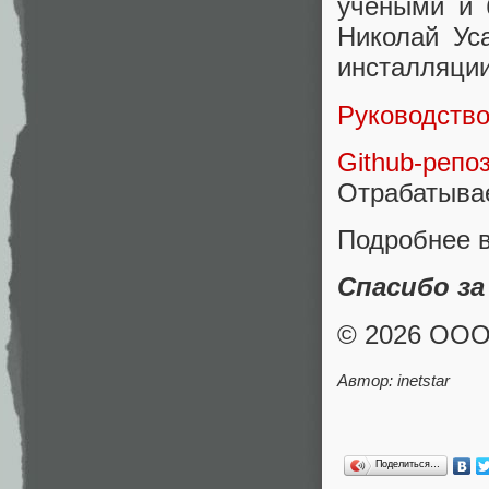
учёными и 
Николай Ус
инсталляции
Руководств
Github-репо
Отрабатывае
Подробнее 
Спасибо за
© 2026 ОО
Автор:
inetstar
Поделиться…