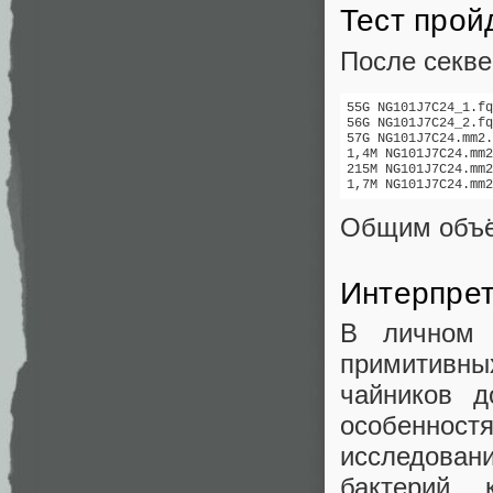
Тест прой
После секве
55G NG101J7C24_1.fq
56G NG101J7C24_2.fq
57G NG101J7C24.mm2.
1,4M NG101J7C24.mm2
215M NG101J7C24.mm2
Общим объё
Интерпре
В личном 
примитивных
чайников д
особеннос
исследова
бактерий,