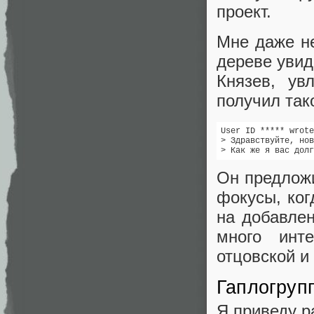
проект.
Мне даже не
дереве увид
Князев, ув
получил так
User ID ***** wrote
> Здравствуйте, нов
Он предложи
фокусы, ког
на добавлен
много инт
отцовской и
Гаплогруп
Я приведу р