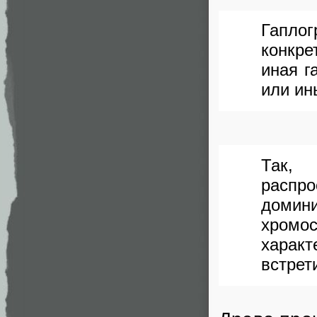
Гапло
конкре
иная г
или ин
Так, 
распр
домин
хромос
харак
встрети