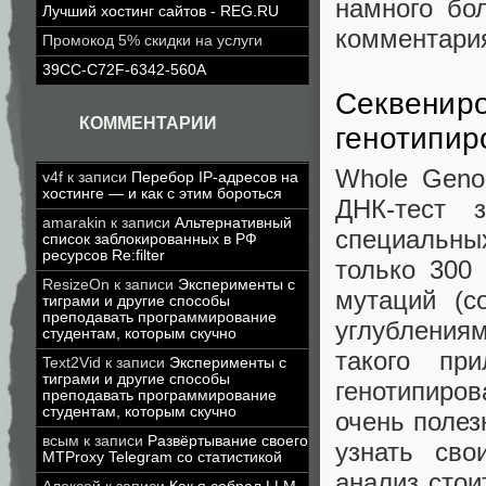
намного бо
Лучший хостинг сайтов - REG.RU
комментари
Промокод 5% скидки на услуги
39CC-C72F-6342-560A
Секвениро
КОММЕНТАРИИ
генотипир
Whole Geno
v4f
к записи
Перебор IP-адресов на
хостинге — и как с этим бороться
ДНК-тест 
amarakin
к записи
Альтернативный
специальны
список заблокированных в РФ
ресурсов Re:filter
только 300
ResizeOn
к записи
Эксперименты с
мутаций (с
тиграми и другие способы
преподавать программирование
углубления
студентам, которым скучно
такого при
Text2Vid
к записи
Эксперименты с
тиграми и другие способы
генотипиро
преподавать программирование
студентам, которым скучно
очень полез
всым
к записи
Развёртывание своего
узнать сво
MTProxy Telegram со статистикой
анализ стои