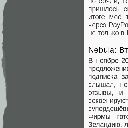
потеряли, т
пришлось е
итоге моё 
через PayPa
не только в
Nebula: В
В ноябре 20
предложени
подписка з
слышал, но
отзывы, и
секвениру
супердешё
Фирмы гот
Зеландию, 