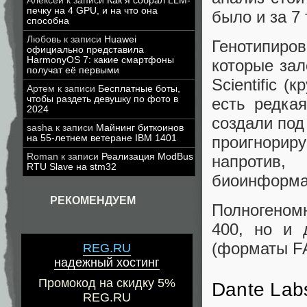
Алексей
к записи
Как я собрал LLM-
печку на 4 GPU, и на что она
было и за 7
способна
Любовь
к записи
Huawei
Генотипиро
официально представила
HarmonyOS 7: какие смартфоны
которые зал
получат её первыми
Scientific 
Артем
к записи
Бесплатные боты,
чтобы раздеть девушку по фото в
есть редкая
2024
создали под
sasha
к записи
Майнинг биткоинов
на 55-летнем ветеране IBM 1401
проигнори
Roman
к записи
Реализация ModBus
напротив,
RTU Slave на stm32
биоинформат
РЕКОМЕНДУЕМ
Полногеном
400, но и 
(форматы FA
REG.RU
надежный хостинг
Промокод на скидку 5%
Dante Lab
REG.RU