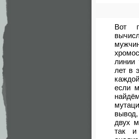
Вот п
вычис
мужчи
хромос
линии 
лет в 
каждой
если м
найдём
мутац
вывод,
двух 
так и