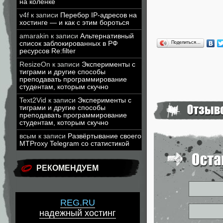
на коленке
v4f
к записи
Перебор IP-адресов на
хостинге — и как с этим бороться
amarakin
к записи
Альтернативный
список заблокированных в РФ
Поделиться…
ресурсов Re:filter
ResizeOn
к записи
Эксперименты с
тиграми и другие способы
преподавать программирование
студентам, которым скучно
Text2Vid
к записи
Эксперименты с
тиграми и другие способы
преподавать программирование
студентам, которым скучно
всым
к записи
Развёртывание своего
MTProxy Telegram со статистикой
РЕКОМЕНДУЕМ
REG.RU
надежный хостинг