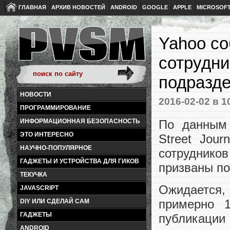
ГЛАВНАЯ
АРХИВ НОВОСТЕЙ
ANDROID
GOOGLE
APPLE
MICROSOF
Yahoo со
сотрудни
подразд
НОВОСТИ
2016-02-02
в 1
ПРОГРАММИРОВАНИЕ
По данным 
ИНФОРМАЦИОННАЯ БЕЗОПАСНОСТЬ
ЭТО ИНТЕРЕСНО
Street Jou
НАУЧНО-ПОПУЛЯРНОЕ
сотруднико
ГАДЖЕТЫ И УСТРОЙСТВА ДЛЯ ГИКОВ
призваны п
ТЕКУЧКА
Ожидается,
JAVASCRIPT
примерно 1
DIY ИЛИ СДЕЛАЙ САМ
ГАДЖЕТЫ
публикации 
ANDROID