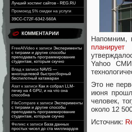
Лучший хостинг сайтов - REG.RU
Промокод 5% скидки на услуги
39CC-C72F-6342-560A
КОММЕНТАРИИ
Напомним, 
планирует
FreeAIVideo
к записи
Эксперименты
с тиграми и другие способы
утверждало
преподавать программирование
студентам, которым скучно
Yahoo СМИ,
Влад
к записи
NAVIS —
технологиче
многоцелевой быстросборный
беспилотный катамаран
Это не перв
Азат
к записи
Как я собрал LLM-
печку на 4 GPU, и на что она
июня прошл
способна
человек, то
FileCompare
к записи
Эксперименты
с тиграми и другие способы
около 12 500
преподавать программирование
студентам, которым скучно
Источник:
R
Феликс
к записи
База данных
простых чисел до ста миллиардов