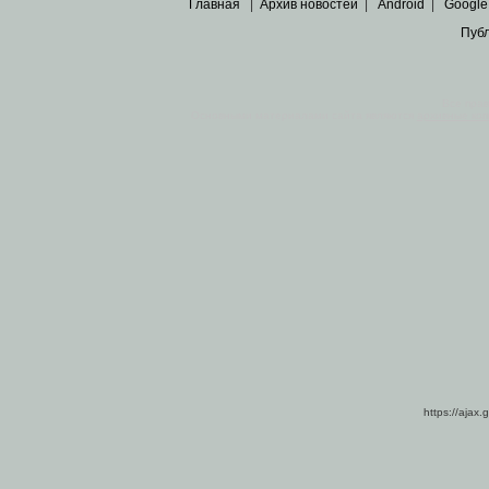
Главная
|
Архив новостей
|
Android
|
Google
Пуб
Все пра
Основными материалами сайта являются
архивные ко
https://ajax.