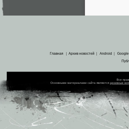
Главная
|
Архив новостей
|
Android
|
Google
Пуб
Все пра
Основными материалами сайта являются
архивные ко