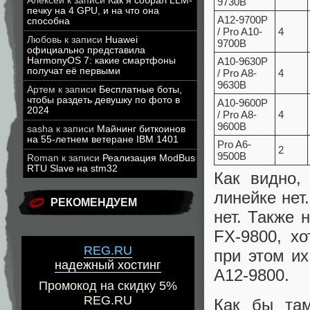
Алексей
к записи
Как я собрал LLM-
9730B
печку на 4 GPU, и на что она
A12-9700P
способна
/ Pro A10-
4
Любовь
к записи
Huawei
9700B
официально представила
HarmonyOS 7: какие смартфоны
A10-9630P
получат её первыми
/ Pro A8-
4
9630B
Артем
к записи
Бесплатные боты,
чтобы раздеть девушку по фото в
A10-9600P
2024
/ Pro A8-
4
9600B
sasha
к записи
Майнинг биткоинов
на 55-летнем ветеране IBM 1401
Pro A6-
2
9500B
Roman
к записи
Реализация ModBus
RTU Slave на stm32
Как видно,
линейке нет
РЕКОМЕНДУЕМ
нет. Также 
FX-9800, х
REG.RU
при этом их
надежный хостинг
A12-9800.
Промокод на скидку 5%
REG.RU
Как бы там