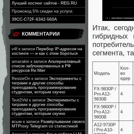
Лучший хостинг сайтов - REG.RU
Промокод 5% скидки на услуги
39CC-C72F-6342-560A
Итак, сего
КОММЕНТАРИИ
гибридных 
потребитель
v4f
к записи
Перебор IP-адресов на
сегмента, т
хостинге — и как с этим бороться
amarakin
к записи
Альтернативный
список заблокированных в РФ
Кол-
ресурсов Re:filter
Модель
во
ядер
ResizeOn
к записи
Эксперименты с
тиграми и другие способы
преподавать программирование
FX-9830P /
студентам, которым скучно
Pro A12-
4
9830B
Text2Vid
к записи
Эксперименты с
тиграми и другие способы
FX-9800P /
преподавать программирование
Pro A12-
4
студентам, которым скучно
9800B
всым
к записи
Развёртывание своего
A12-9730P
MTProxy Telegram со статистикой
/ Pro A10-
4