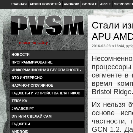
ГЛАВНАЯ
АРХИВ НОВОСТЕЙ
ANDROID
GOOGLE
APPLE
MICROSOF
Стали из
APU AMD 
2016-02-08
в 16:44
, руб
НОВОСТИ
Несомненно
ПРОГРАММИРОВАНИЕ
процессор
ИНФОРМАЦИОННАЯ БЕЗОПАСНОСТЬ
сегменте в
ЭТО ИНТЕРЕСНО
время комп
НАУЧНО-ПОПУЛЯРНОЕ
Bristol Ridge
ГАДЖЕТЫ И УСТРОЙСТВА ДЛЯ ГИКОВ
ТЕКУЧКА
Их нельзя б
JAVASCRIPT
основе исп
DIY ИЛИ СДЕЛАЙ САМ
частности,
ГАДЖЕТЫ
GCN 1.2. Да
ANDROID