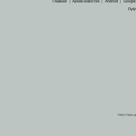
Главная
|
Архив новостей
|
Android
|
Google
Пуб
Все пра
Основными материалами сайта являются
архивные ко
https://ajax.