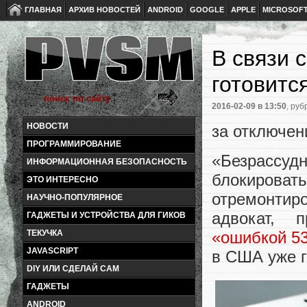
ГЛАВНАЯ
АРХИВ НОВОСТЕЙ
ANDROID
GOOGLE
APPLE
MICROSOF
В связи 
готовитс
2016-02-09
в 13:50
, руб
НОВОСТИ
за отключен
ПРОГРАММИРОВАНИЕ
«Безрассудн
ИНФОРМАЦИОННАЯ БЕЗОПАСНОСТЬ
блокиров
ЭТО ИНТЕРЕСНО
отремонтир
НАУЧНО-ПОПУЛЯРНОЕ
адвокат, 
ГАДЖЕТЫ И УСТРОЙСТВА ДЛЯ ГИКОВ
ТЕКУЧКА
«ошибкой 5
JAVASCRIPT
в США уже г
DIY ИЛИ СДЕЛАЙ САМ
ГАДЖЕТЫ
ANDROID