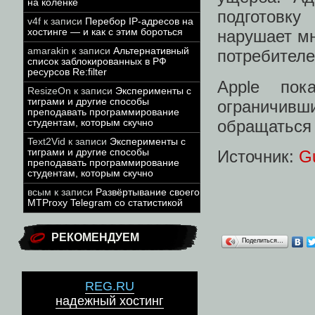
на коленке
подготовку
v4f
к записи
Перебор IP-адресов на
хостинге — и как с этим бороться
нарушает м
amarakin
к записи
Альтернативный
потребителе
список заблокированных в РФ
ресурсов Re:filter
Apple пок
ResizeOn
к записи
Эксперименты с
тиграми и другие способы
ограничивш
преподавать программирование
обращаться 
студентам, которым скучно
Text2Vid
к записи
Эксперименты с
Источник:
G
тиграми и другие способы
преподавать программирование
студентам, которым скучно
всым
к записи
Развёртывание своего
MTProxy Telegram со статистикой
РЕКОМЕНДУЕМ
Поделиться…
REG.RU
надежный хостинг