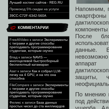
Лучший хостинг сайтов - REG.RU
Напомним, 
Промокод 5% скидки на услуги
смартфоны
39CC-C72F-6342-560A
дактилоско
КОММЕНТАРИИ
компоненты
После бло
FreeAIVideo
к записи
Эксперименты
использоват
с тиграми и другие способы
преподавать программирование
данные. Б
студентам, которым скучно
невозможно
Влад
к записи
NAVIS —
многоцелевой быстросборный
аппарат 
беспилотный катамаран
дактилоск
Азат
к записи
Как я собрал LLM-
печку на 4 GPU, и на что она
защиты, 
способна
неофициаль
FileCompare
к записи
Эксперименты
с тиграми и другие способы
преподавать программирование
По мнению ю
студентам, которым скучно
под действи
Феликс
к записи
База данных
простых чисел до ста миллиардов
ущерба. А