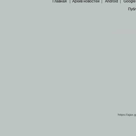
Главная
|
Архив новостей
|
Android
|
Google
Пуб
Все пра
Основными материалами сайта являются
архивные ко
https://ajax.