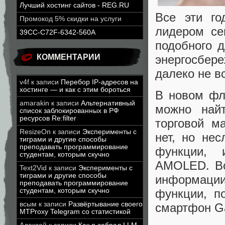
Лучший хостинг сайтов - REG.RU
Все эти го
Промокод 5% скидки на услуги
лидером се
39CC-C72F-6342-560A
подобного 
энергосбер
КОММЕНТАРИИ
далеко не вс
v4f
к записи
Перебор IP-адресов на
хостинге — и как с этим бороться
В новом фл
amarakin
к записи
Альтернативный
можно найт
список заблокированных в РФ
ресурсов Re:filter
торговой ма
ResizeOn
к записи
Эксперименты с
нет, но нес
тиграми и другие способы
преподавать программирование
функции, 
студентам, которым скучно
AMOLED. Во
Text2Vid
к записи
Эксперименты с
тиграми и другие способы
информации,
преподавать программирование
функции, п
студентам, которым скучно
всым
к записи
Развёртывание своего
смартфон Ga
MTProxy Telegram со статистикой