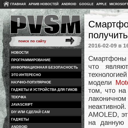
ГЛАВНАЯ
АРХИВ НОВОСТЕЙ
ANDROID
GOOGLE
APPLE
MICROSOF
Смартфо
получить
2016-02-09
в 1
НОВОСТИ
Смартфоны M
ПРОГРАММИРОВАНИЕ
что являют
ИНФОРМАЦИОННАЯ БЕЗОПАСНОСТЬ
технологией
ЭТО ИНТЕРЕСНО
модели
Mot
НАУЧНО-ПОПУЛЯРНОЕ
том, что н
ГАДЖЕТЫ И УСТРОЙСТВА ДЛЯ ГИКОВ
лаконичном
ТЕКУЧКА
неактивно
JAVASCRIPT
DIY ИЛИ СДЕЛАЙ САМ
AMOLED, это
ГАДЖЕТЫ
на данную 
ANDROID