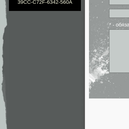
39CC-C72F-6342-560A
* - обя