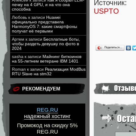
Алексей
к записи
Как я собрал LLM-
Источник:
печку на 4 GPU, и на что она
способна
USPTO
Любовь
к записи
Huawei
официально представила
HarmonyOS 7: какие смартфоны
получат её первыми
Артем
к записи
Бесплатные боты,
чтобы раздеть девушку по фото в
Поделиться…
2024
sasha
к записи
Майнинг биткоинов
на 55-летнем ветеране IBM 1401
Roman
к записи
Реализация ModBus
RTU Slave на stm32
РЕКОМЕНДУЕМ
REG.RU
надежный хостинг
Промокод на скидку 5%
REG.RU