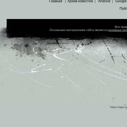
Главная
|
Архив новостей
|
Android
|
Google
Пуб
Все пра
Основными материалами сайта являются
архивные ко
https://ajax.