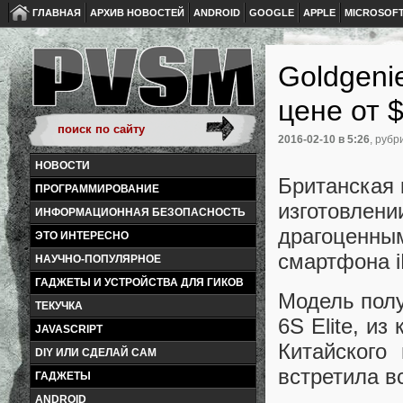
ГЛАВНАЯ
АРХИВ НОВОСТЕЙ
ANDROID
GOOGLE
APPLE
MICROSOF
Goldgeni
цене от 
2016-02-10
в 5:26
, рубр
НОВОСТИ
Британская 
ПРОГРАММИРОВАНИЕ
изготовлен
ИНФОРМАЦИОННАЯ БЕЗОПАСНОСТЬ
драгоценны
ЭТО ИНТЕРЕСНО
смартфона i
НАУЧНО-ПОПУЛЯРНОЕ
ГАДЖЕТЫ И УСТРОЙСТВА ДЛЯ ГИКОВ
Модель полу
ТЕКУЧКА
6S Elite, и
JAVASCRIPT
Китайского
DIY ИЛИ СДЕЛАЙ САМ
встретила в
ГАДЖЕТЫ
ANDROID