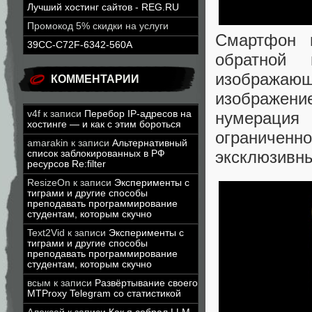
Лучший хостинг сайтов - REG.RU
Промокод 5% скидки на услуги
Смартфон п
39CC-C72F-6342-560A
обратной 
изображающ
КОММЕНТАРИИ
изображение
v4f
к записи
Перебор IP-адресов на
нумерация
хостинге — и как с этим бороться
ограниченн
amarakin
к записи
Альтернативный
эксклюзивны
список заблокированных в РФ
ресурсов Re:filter
ResizeOn
к записи
Эксперименты с
тиграми и другие способы
преподавать программирование
студентам, которым скучно
Text2Vid
к записи
Эксперименты с
тиграми и другие способы
преподавать программирование
студентам, которым скучно
всым
к записи
Развёртывание своего
MTProxy Telegram со статистикой