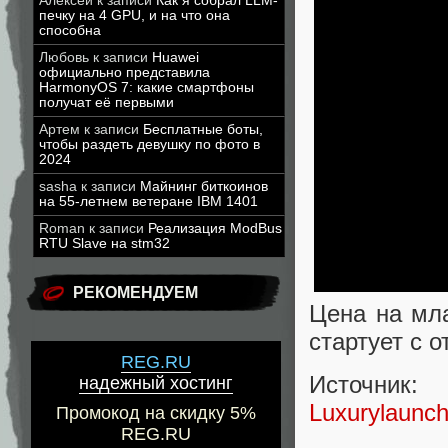
Алексей
к записи
Как я собрал LLM-
печку на 4 GPU, и на что она
способна
Любовь
к записи
Huawei
официально представила
HarmonyOS 7: какие смартфоны
получат её первыми
Артем
к записи
Бесплатные боты,
чтобы раздеть девушку по фото в
2024
sasha
к записи
Майнинг биткоинов
на 55-летнем ветеране IBM 1401
Roman
к записи
Реализация ModBus
RTU Slave на stm32
РЕКОМЕНДУЕМ
Цена на мл
стартует с о
REG.RU
Источник:
надежный хостинг
Luxurylaunc
Промокод на скидку 5%
REG.RU