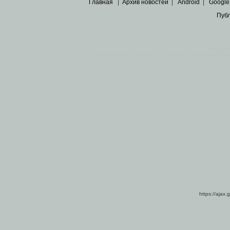
Главная
|
Архив новостей
|
Android
|
Google
Пуб
Все пра
Основными материалами сайта являются
архивные ко
https://ajax.