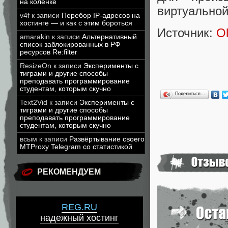
на коленке
виртуальной
v4f
к записи
Перебор IP-адресов на
хостинге — и как с этим бороться
Источник:
O
amarakin
к записи
Альтернативный
список заблокированных в РФ
ресурсов Re:filter
ResizeOn
к записи
Эксперименты с
тиграми и другие способы
преподавать программирование
студентам, которым скучно
Поделиться…
Text2Vid
к записи
Эксперименты с
тиграми и другие способы
преподавать программирование
студентам, которым скучно
всым
к записи
Развёртывание своего
MTProxy Telegram со статистикой
РЕКОМЕНДУЕМ
REG.RU
надежный хостинг