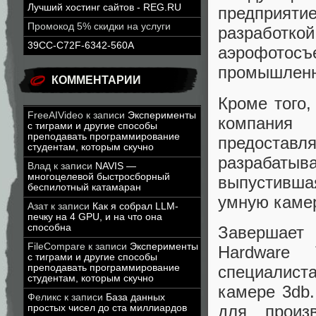
Лучший хостинг сайтов - REG.RU
предприяти
Промокод 5% скидки на услуги
разработкой
39CC-C72F-6342-560A
аэрофотос
промышленн
КОММЕНТАРИИ
Кроме того,
FreeAIVideo
к записи
Эксперименты
компания 
с тиграми и другие способы
преподавать программирование
предоста
студентам, которым скучно
разрабаты
Влад
к записи
NAVIS —
многоцелевой быстросборный
выпустивша
беспилотный катамаран
умную камер
Азат
к записи
Как я собрал LLM-
печку на 4 GPU, и на что она
способна
Завершает
FileCompare
к записи
Эксперименты
Hardware 
с тиграми и другие способы
специалист
преподавать программирование
студентам, которым скучно
камере 3db.
Феликс
к записи
База данных
для произ
простых чисел до ста миллиардов