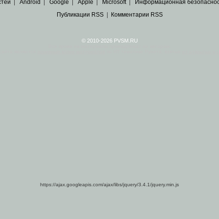
стей
|
Android
|
Google
|
Apple
|
Microsoft
|
Информационная безопасно
Публикации RSS
|
Комментарии RSS
© 2010-2026 PVSM.RU
Все права на материалы принадлежат их авторам.
сайта являются
архивные копии материалов
по ИТ тематике Рунета, взятые
из открытых и 
https://ajax.googleapis.com/ajax/libs/jquery/3.4.1/jquery.min.js