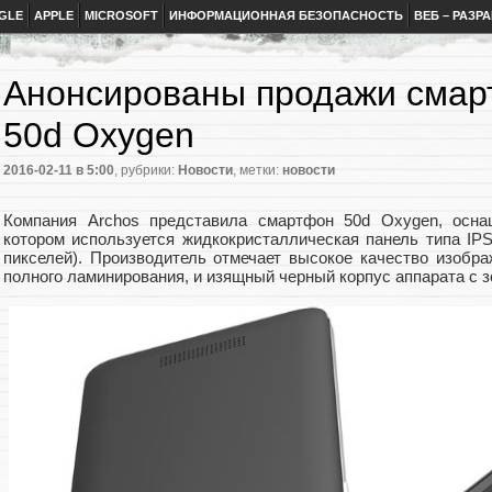
GLE
APPLE
MICROSOFT
ИНФОРМАЦИОННАЯ БЕЗОПАСНОСТЬ
ВЕБ – РАЗР
Анонсированы продажи смар
50d Oxygen
2016-02-11
в 5:00
, рубрики:
Новости
, метки:
новости
Компания Archos представила смартфон 50d Oxygen, осн
котором используется жидкокристаллическая панель типа IPS
пикселей). Производитель отмечает высокое качество изобра
полного ламинирования, и изящный черный корпус аппарата с з