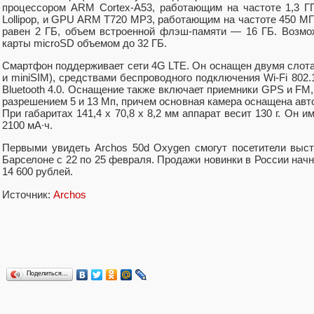
процессором ARM Cortex-A53, работающим на частоте 1,3 Г
Lollipop, и GPU ARM T720 MP3, работающим на частоте 450 М
равен 2 ГБ, объем встроенной флэш-памяти — 16 ГБ. Возм
карты microSD объемом до 32 ГБ.
Смартфон поддерживает сети 4G LTE. Он оснащен двумя слота
и miniSIM), средствами беспроводного подключения Wi-Fi 802.11
Bluetooth 4.0. Оснащение также включает приемники GPS и FM
разрешением 5 и 13 Мп, причем основная камера оснащена ав
При габаритах 141,4 x 70,8 x 8,2 мм аппарат весит 130 г. Он
2100 мА∙ч.
Первыми увидеть Archos 50d Oxygen смогут посетители выс
Барселоне с 22 по 25 февраля. Продажи новинки в России начн
14 600 рублей.
Источник:
Archos
Поделиться…