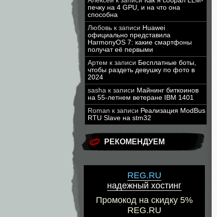
Алексей
к записи
Как я собрал LLM-
печку на 4 GPU, и на что она
способна
Любовь
к записи
Huawei
официально представила
HarmonyOS 7: какие смартфоны
получат её первыми
Артем
к записи
Бесплатные боты,
чтобы раздеть девушку по фото в
2024
sasha
к записи
Майнинг биткоинов
на 55-летнем ветеране IBM 1401
Roman
к записи
Реализация ModBus
RTU Slave на stm32
РЕКОМЕНДУЕМ
REG.RU
надежный хостинг
Промокод на скидку 5%
REG.RU