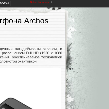
Select Language
▼
АБОТКА
тфона Archos
ащенный пятидюймовым экраном, в
 разрешением Full HD (1920 x 1080
жения, обеспечиваемое технологией
олотистой окантовкой.