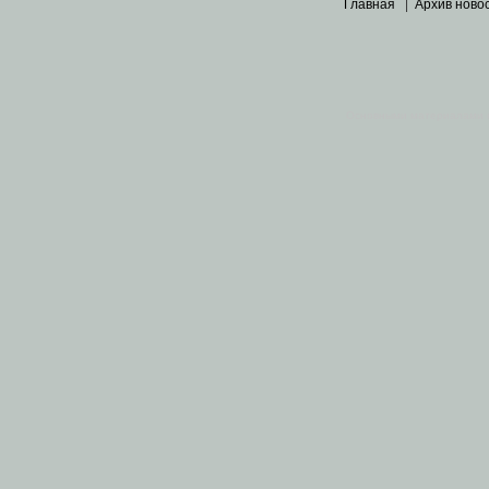
Главная
|
Архив ново
Основными материалами 