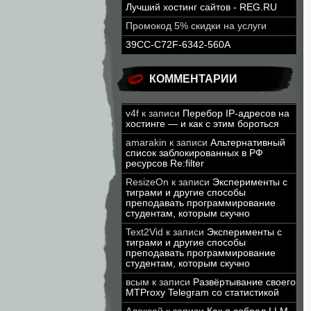
Лучший хостинг сайтов - REG.RU
Промокод 5% скидки на услуги
39CC-C72F-6342-560A
КОММЕНТАРИИ
v4f
к записи
Перебор IP-адресов на
хостинге — и как с этим бороться
amarakin
к записи
Альтернативный
список заблокированных в РФ
ресурсов Re:filter
ResizeOn
к записи
Эксперименты с
тиграми и другие способы
преподавать программирование
студентам, которым скучно
Text2Vid
к записи
Эксперименты с
тиграми и другие способы
преподавать программирование
студентам, которым скучно
всым
к записи
Развёртывание своего
MTProxy Telegram со статистикой