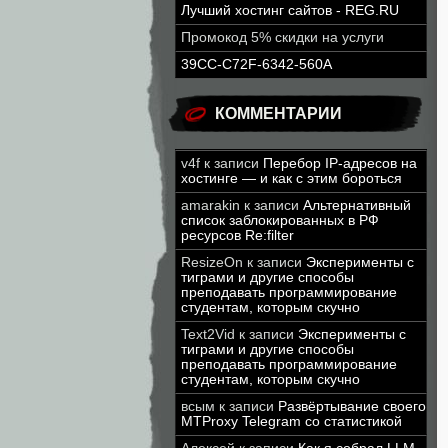
Лучший хостинг сайтов - REG.RU
Промокод 5% скидки на услуги
39CC-C72F-6342-560A
КОММЕНТАРИИ
v4f
к записи
Перебор IP-адресов на
хостинге — и как с этим бороться
amarakin
к записи
Альтернативный
список заблокированных в РФ
ресурсов Re:filter
ResizeOn
к записи
Эксперименты с
тиграми и другие способы
преподавать программирование
студентам, которым скучно
Text2Vid
к записи
Эксперименты с
тиграми и другие способы
преподавать программирование
студентам, которым скучно
всым
к записи
Развёртывание своего
MTProxy Telegram со статистикой