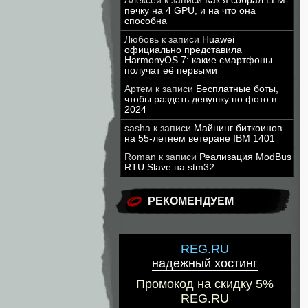
Алексей
к записи
Как я собрал LLM-
печку на 4 GPU, и на что она
способна
Любовь
к записи
Huawei
официально представила
HarmonyOS 7: какие смартфоны
получат её первыми
Артем
к записи
Бесплатные боты,
чтобы раздеть девушку по фото в
2024
sasha
к записи
Майнинг биткоинов
на 55-летнем ветеране IBM 1401
Roman
к записи
Реализация ModBus
RTU Slave на stm32
РЕКОМЕНДУЕМ
REG.RU
надежный хостинг
Промокод на скидку 5%
REG.RU