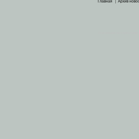
Главная
|
Архив ново
Основными материалами 