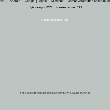
стей
|
Android
|
Google
|
Apple
|
Microsoft
|
Информационная безопасно
Публикации RSS
|
Комментарии RSS
© 2010-2026 PVSM.RU
Все права на материалы принадлежат их авторам.
сайта являются
архивные копии материалов
по ИТ тематике Рунета, взятые
из открытых и 
https://ajax.googleapis.com/ajax/libs/jquery/3.4.1/jquery.min.js