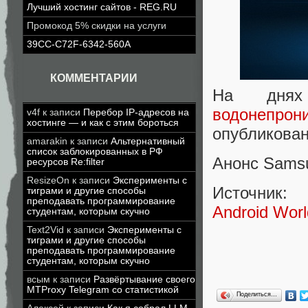
Лучший хостинг сайтов - REG.RU
Промокод 5% скидки на услуги
39CC-C72F-6342-560A
КОММЕНТАРИИ
На днях
водонепро
v4f
к записи
Перебор IP-адресов на
хостинге — и как с этим бороться
опубликова
amarakin
к записи
Альтернативный
список заблокированных в РФ
Анонс Samsu
ресурсов Re:filter
ResizeOn
к записи
Эксперименты с
Источник:
тиграми и другие способы
преподавать программирование
Аndroid Worl
студентам, которым скучно
Text2Vid
к записи
Эксперименты с
тиграми и другие способы
преподавать программирование
студентам, которым скучно
всым
к записи
Развёртывание своего
MTProxy Telegram со статистикой
Поделиться…