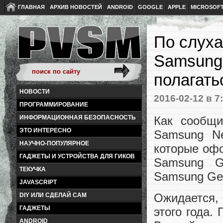
ГЛАВНАЯ
АРХИВ НОВОСТЕЙ
ANDROID
GOOGLE
APPLE
MICROSOF
По слуха
Samsung 
полагать
НОВОСТИ
2016-02-12
в 7
ПРОГРАММИРОВАНИЕ
Как сообщи
ИНФОРМАЦИОННАЯ БЕЗОПАСНОСТЬ
ЭТО ИНТЕРЕСНО
Samsung Ne
НАУЧНО-ПОПУЛЯРНОЕ
которые оф
ГАДЖЕТЫ И УСТРОЙСТВА ДЛЯ ГИКОВ
Samsung Ga
ТЕКУЧКА
Samsung Ge
JAVASCRIPT
Ожидается,
DIY ИЛИ СДЕЛАЙ САМ
ГАДЖЕТЫ
этого года.
ANDROID