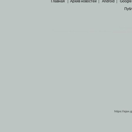
Главная
|
Архив новостей
|
Android
|
Google
Пуб
Все пра
Основными материалами сайта являются
архивные ко
https://ajax.