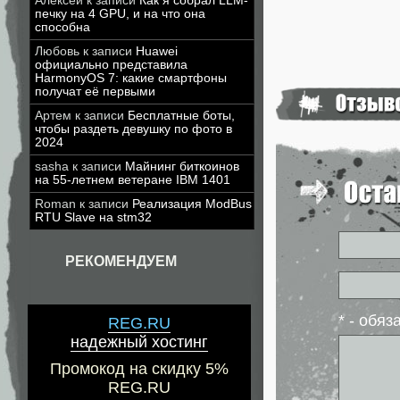
Алексей
к записи
Как я собрал LLM-
печку на 4 GPU, и на что она
способна
Любовь
к записи
Huawei
официально представила
HarmonyOS 7: какие смартфоны
получат её первыми
Артем
к записи
Бесплатные боты,
чтобы раздеть девушку по фото в
2024
sasha
к записи
Майнинг биткоинов
на 55-летнем ветеране IBM 1401
Roman
к записи
Реализация ModBus
RTU Slave на stm32
РЕКОМЕНДУЕМ
* - обя
REG.RU
надежный хостинг
Промокод на скидку 5%
REG.RU