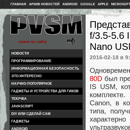
ГЛАВНАЯ
АРХИВ НОВОСТЕЙ
ANDROID
GOOGLE
APPLE
MICROSOF
Предста
f/3.5-5.
Nano US
НОВОСТИ
2016-02-18
в 9
ПРОГРАММИРОВАНИЕ
Одновреме
ИНФОРМАЦИОННАЯ БЕЗОПАСНОСТЬ
ЭТО ИНТЕРЕСНО
80D
был пре
НАУЧНО-ПОПУЛЯРНОЕ
IS USM, кот
ГАДЖЕТЫ И УСТРОЙСТВА ДЛЯ ГИКОВ
комплекте.
ТЕКУЧКА
Canon, в к
JAVASCRIPT
типа, полу
DIY ИЛИ СДЕЛАЙ САМ
характер
ГАДЖЕТЫ
ультразвук
ANDROID