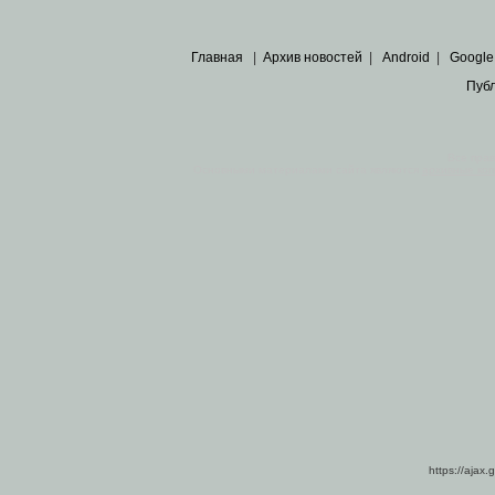
Главная
|
Архив новостей
|
Android
|
Google
Пуб
Все пра
Основными материалами сайта являются
архивные ко
https://ajax.