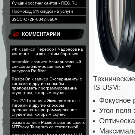
Лучший хостинг сайтов - REG.RU
Промокод 5% скидки на услуги
39CC-C72F-6342-560A
КОММЕНТАРИИ
v4f
к записи
Перебор IP-адресов на
хостинге — и как с этим бороться
amarakin
к записи
Альтернативный
список заблокированных в РФ
ресурсов Re:filter
Технические
ResizeOn
к записи
Эксперименты с
тиграми и другие способы
IS USM:
преподавать программирование
студентам, которым скучно
Фокусное 
Text2Vid
к записи
Эксперименты с
тиграми и другие способы
Угол поля 
преподавать программирование
студентам, которым скучно
Оптическа
всым
к записи
Развёртывание своего
MTProxy Telegram со статистикой
Максималь