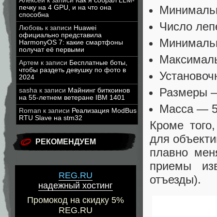
Алексей
к записи
Как я собрал LLM-
Минимальн
печку на 4 GPU, и на что она
способна
Число леп
Любовь
к записи
Huawei
официально представила
Минимальн
HarmonyOS 7: какие смартфоны
получат её первыми
Максималь
Артем
к записи
Бесплатные боты,
чтобы раздеть девушку по фото в
Установоч
2024
Размеры —
sasha
к записи
Майнинг биткоинов
на 55-летнем ветеране IBM 1401
Масса — 5
Roman
к записи
Реализация ModBus
RTU Slave на stm32
Кроме того
для объекти
РЕКОМЕНДУЕМ
плавно мен
приемы из
REG.RU
отъезды).
надежный хостинг
Промокод на скидку 5%
REG.RU