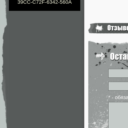
39CC-C72F-6342-560A
* - обя