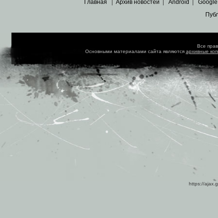
Главная
|
Архив новостей
|
Android
|
Google
Пуб
Все пра
Основными материалами сайта являются
архивные ко
https://ajax.