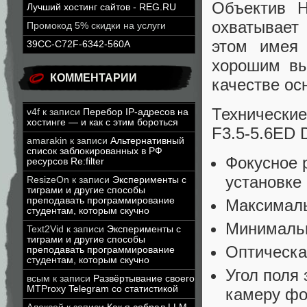
Объектив 
Лучший хостинг сайтов - REG.RU
охватывает
Промокод 5% скидки на услуги
этом имея 
39CC-C72F-6342-560A
хорошим вы
КОММЕНТАРИИ
качестве ос
Технически
v4f
к записи
Перебор IP-адресов на
хостинге — и как с этим бороться
F3.5-5.6ED
amarakin
к записи
Альтернативный
список заблокированных в РФ
Фокусное 
ресурсов Re:filter
установке
ResizeOn
к записи
Эксперименты с
тиграми и другие способы
преподавать программирование
Максималь
студентам, которым скучно
Минимальн
Text2Vid
к записи
Эксперименты с
тиграми и другие способы
Оптическа
преподавать программирование
студентам, которым скучно
Угол поля 
всым
к записи
Развёртывание своего
MTProxy Telegram со статистикой
камеру фо