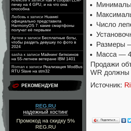
Алексей
к записи
Как я собрал LLM-
Минимальн
печку на 4 GPU, и на что она
способна
Максималь
Любовь
к записи
Huawei
официально представила
Число леп
HarmonyOS 7: какие смартфоны
получат её первыми
Установоч
Артем
к записи
Бесплатные боты,
чтобы раздеть девушку по фото в
Размеры —
2024
Масса — 4
sasha
к записи
Майнинг биткоинов
на 55-летнем ветеране IBM 1401
Продажи об
Roman
к записи
Реализация ModBus
WR должны н
RTU Slave на stm32
Источник:
R
РЕКОМЕНДУЕМ
REG.RU
надежный хостинг
Промокод на скидку 5%
Поделиться…
REG.RU