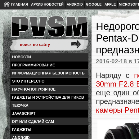
ГЛАВНАЯ
АРХИВ НОВОСТЕЙ
ANDROID
GOOGLE
APPLE
MICROSOF
Недорог
Pentax-
предназн
НОВОСТИ
2016-02-18
в 1
ПРОГРАММИРОВАНИЕ
Наряду с
п
ИНФОРМАЦИОННАЯ БЕЗОПАСНОСТЬ
ЭТО ИНТЕРЕСНО
30mm F2.8
НАУЧНО-ПОПУЛЯРНОЕ
еще один о
ГАДЖЕТЫ И УСТРОЙСТВА ДЛЯ ГИКОВ
предназнач
ТЕКУЧКА
камеры Pent
JAVASCRIPT
DIY ИЛИ СДЕЛАЙ САМ
ГАДЖЕТЫ
ANDROID