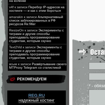
на коленке
v4f
к записи
Перебор IP-адресов на
хостинге — и как с этим бороться
amarakin
к записи
Альтернативный
список заблокированных в РФ
ресурсов Re:filter
ResizeOn
к записи
Эксперименты с
тиграми и другие способы
преподавать программирование
студентам, которым скучно
Text2Vid
к записи
Эксперименты с
тиграми и другие способы
преподавать программирование
студентам, которым скучно
всым
к записи
Развёртывание своего
MTProxy Telegram со статистикой
РЕКОМЕНДУЕМ
* - обя
REG.RU
надежный хостинг