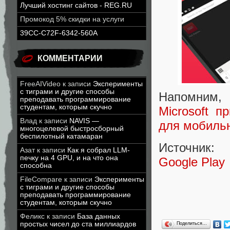
Лучший хостинг сайтов - REG.RU
Промокод 5% скидки на услуги
39CC-C72F-6342-560A
КОММЕНТАРИИ
FreeAIVideo
к записи
Эксперименты
с тиграми и другие способы
Напомним, 
преподавать программирование
студентам, которым скучно
Microsoft п
Влад
к записи
NAVIS —
для мобильн
многоцелевой быстросборный
беспилотный катамаран
Источник:
Азат
к записи
Как я собрал LLM-
печку на 4 GPU, и на что она
Google Play
способна
FileCompare
к записи
Эксперименты
с тиграми и другие способы
преподавать программирование
студентам, которым скучно
Феликс
к записи
База данных
простых чисел до ста миллиардов
Поделиться…