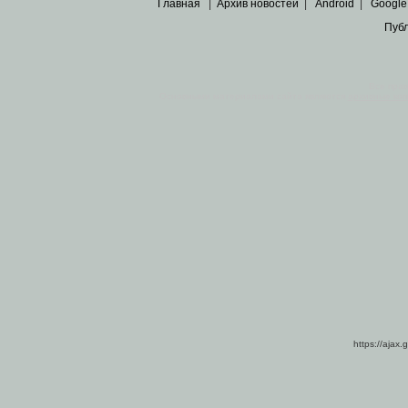
Главная
|
Архив новостей
|
Android
|
Google
Пуб
Все пра
Основными материалами сайта являются
архивные ко
https://ajax.