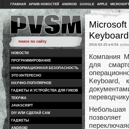
ГЛАВНАЯ
АРХИВ НОВОСТЕЙ
ANDROID
GOOGLE
APPLE
MICROSOF
Microsof
Keyboard
2016-02-25
в 6:54
, рубр
НОВОСТИ
Компания M
ПРОГРАММИРОВАНИЕ
для смарт
ИНФОРМАЦИОННАЯ БЕЗОПАСНОСТЬ
операционно
ЭТО ИНТЕРЕСНО
Keyboard, 
НАУЧНО-ПОПУЛЯРНОЕ
документа
ГАДЖЕТЫ И УСТРОЙСТВА ДЛЯ ГИКОВ
переводчику
ТЕКУЧКА
JAVASCRIPT
Небольшая п
DIY ИЛИ СДЕЛАЙ САМ
позволяе
ГАДЖЕТЫ
переключа
ANDROID