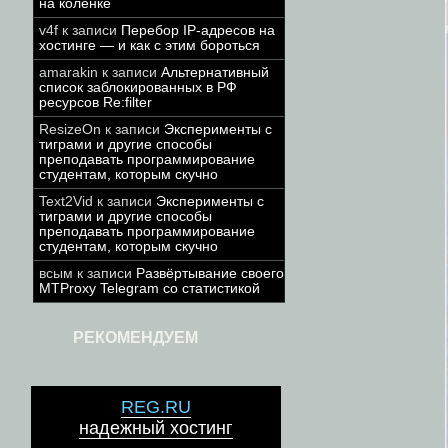
на коленке
v4f
к записи
Перебор IP-адресов на
хостинге — и как с этим бороться
amarakin
к записи
Альтернативный
список заблокированных в РФ
ресурсов Re:filter
ResizeOn
к записи
Эксперименты с
тиграми и другие способы
преподавать программирование
студентам, которым скучно
Text2Vid
к записи
Эксперименты с
тиграми и другие способы
преподавать программирование
студентам, которым скучно
всым
к записи
Развёртывание своего
MTProxy Telegram со статистикой
РЕКОМЕНДУЕМ
REG.RU
надежный хостинг