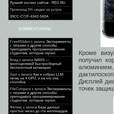
Лучший хостинг сайтов - REG.RU
Промокод 5% скидки на услуги
39CC-C72F-6342-560A
КОММЕНТАРИИ
FreeAIVideo
к записи
Эксперименты
с тиграми и другие способы
преподавать программирование
Кроме визу
студентам, которым скучно
получил ко
Влад
к записи
NAVIS —
многоцелевой быстросборный
алюминием
беспилотный катамаран
дактилоскоп
Азат
к записи
Как я собрал LLM-
печку на 4 GPU, и на что она
Дисплей ди
способна
точек защищ
FileCompare
к записи
Эксперименты
с тиграми и другие способы
преподавать программирование
студентам, которым скучно
Феликс
к записи
База данных
простых чисел до ста миллиардов