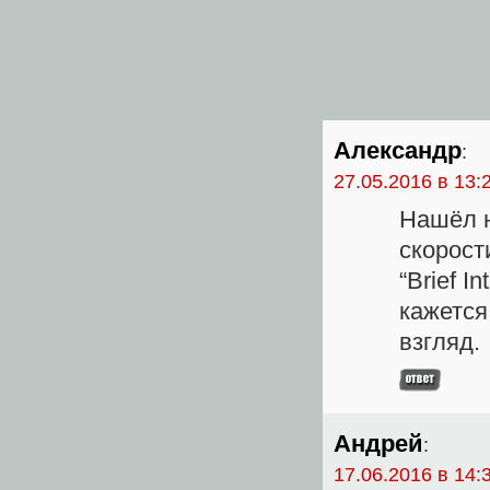
Александр
:
27.05.2016 в 13:
Нашёл н
скорост
“Brief I
кажется
взгляд.
Андрей
:
17.06.2016 в 14: