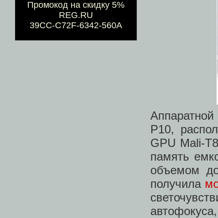
Промокод на скидку 5%
REG.RU
39CC-C72F-6342-560A
Аппаратной
P10, распо
GPU Mali-T
память емк
объемом до
получила
мо
светочувст
автофокуса,