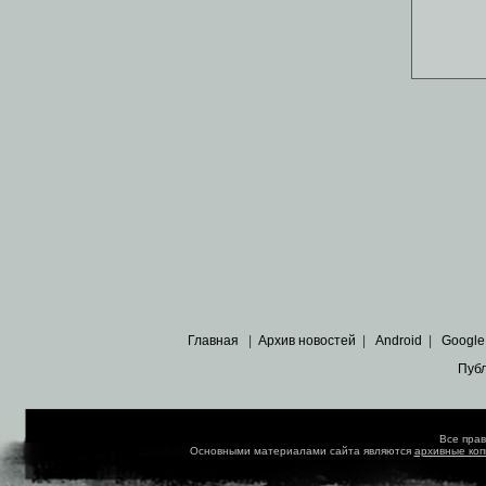
Главная
|
Архив новостей
|
Android
|
Google
Пуб
Все пра
Основными материалами сайта являются
архивные ко