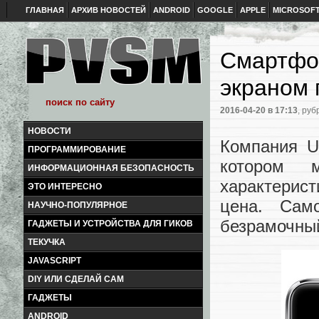
ГЛАВНАЯ
АРХИВ НОВОСТЕЙ
ANDROID
GOOGLE
APPLE
MICROSOF
Смартфон
экраном 
2016-04-20
в 17:13
, руб
НОВОСТИ
Компания U
ПРОГРАММИРОВАНИЕ
которо
ИНФОРМАЦИОННАЯ БЕЗОПАСНОСТЬ
характерис
ЭТО ИНТЕРЕСНО
цена. Сам
НАУЧНО-ПОПУЛЯРНОЕ
безрамочны
ГАДЖЕТЫ И УСТРОЙСТВА ДЛЯ ГИКОВ
ТЕКУЧКА
JAVASCRIPT
DIY ИЛИ СДЕЛАЙ САМ
ГАДЖЕТЫ
ANDROID