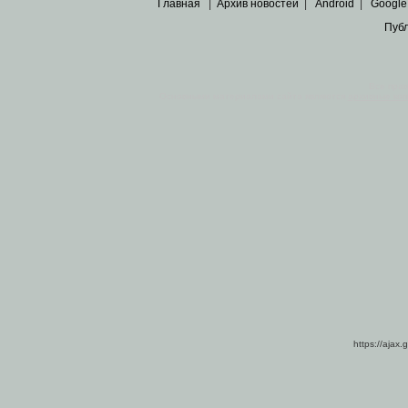
Главная
|
Архив новостей
|
Android
|
Google
Пуб
Все пра
Основными материалами сайта являются
архивные ко
https://ajax.