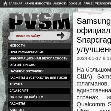
ГЛАВНАЯ
АРХИВ НОВОСТЕЙ
ANDROID
GOOGLE
APPLE
MICROSOF
Samsung 
официаль
Snapdrag
НОВОСТИ
улучшенн
ПРОГРАММИРОВАНИЕ
2024-01-17
в 1
ИНФОРМАЦИОННАЯ БЕЗОПАСНОСТЬ
ЭТО ИНТЕРЕСНО
На большом
НАУЧНО-ПОПУЛЯРНОЕ
США) Sams
ГАДЖЕТЫ И УСТРОЙСТВА ДЛЯ ГИКОВ
флагманов
ТЕКУЧКА
единственн
JAVASCRIPT
странах и
DIY ИЛИ СДЕЛАЙ САМ
Qualcomm Sn
ГАДЖЕТЫ
ANDROID