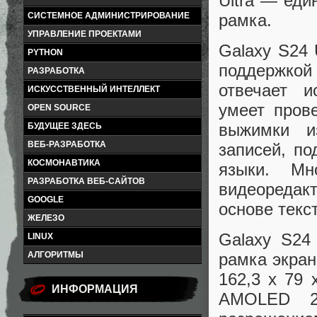
Ultra — еди
рамка.
СИСТЕМНОЕ АДМИНИСТРИРОВАНИЕ
УПРАВЛЕНИЕ ПРОЕКТАМИ
Galaxy S24 
PYTHON
поддержко
РАЗРАБОТКА
отвечает и
ИСКУССТВЕННЫЙ ИНТЕЛЛЕКТ
умеет пров
OPEN SOURCE
выжимки и
БУДУЩЕЕ ЗДЕСЬ
ВЕБ-РАЗРАБОТКА
записей, п
КОСМОНАВТИКА
языки. М
РАЗРАБОТКА ВЕБ-САЙТОВ
видеоредак
GOOGLE
основе текс
ЖЕЛЕЗО
Galaxy S24
LINUX
АЛГОРИТМЫ
рамка экран
162,3 х 79 
ИНФОРМАЦИЯ
AMOLED 2X