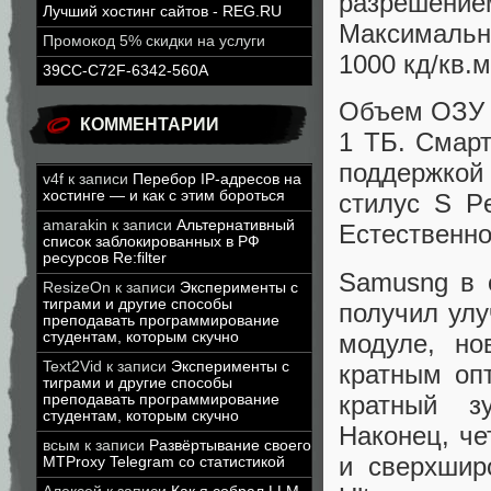
разрешен
Лучший хостинг сайтов - REG.RU
Максимальну
Промокод 5% скидки на услуги
1000 кд/кв.м
39CC-C72F-6342-560A
Объем ОЗУ с
КОММЕНТАРИИ
1 ТБ. Смар
поддержкой
v4f
к записи
Перебор IP-адресов на
хостинге — и как с этим бороться
стилус S Pe
amarakin
к записи
Альтернативный
Естественно
список заблокированных в РФ
ресурсов Re:filter
Samusng в 
ResizeOn
к записи
Эксперименты с
тиграми и другие способы
получил ул
преподавать программирование
модуле, но
студентам, которым скучно
Text2Vid
к записи
Эксперименты с
кратным оп
тиграми и другие способы
кратный зу
преподавать программирование
студентам, которым скучно
Наконец, че
всым
к записи
Развёртывание своего
и сверхшир
MTProxy Telegram со статистикой