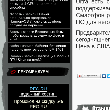
Ultra есть 
Алексей
к записи
Как я собрал LLM-
печку на 4 GPU, и на что она
поддерживае
способна
Смартфон ра
Любовь
к записи
Huawei
официально представила
ПО для него
HarmonyOS 7: какие смартфоны
получат её первыми
Предварител
Артем
к записи
Бесплатные боты,
чтобы раздеть девушку по фото в
сегодняшне
2024
Цена в США 
sasha
к записи
Майнинг биткоинов
на 55-летнем ветеране IBM 1401
Roman
к записи
Реализация ModBus
RTU Slave на stm32
РЕКОМЕНДУЕМ
Поделиться…
REG.RU
надежный хостинг
Промокод на скидку 5%
REG.RU