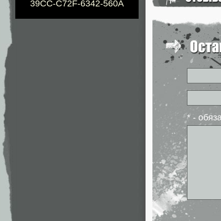
39CC-C72F-6342-560A
* - обя