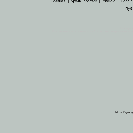
Главная
|
Архив новостей
|
Android
|
Google
Пуб
Все пра
Основными материалами сайта являются
архивные ко
https://ajax.