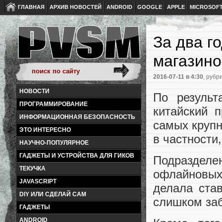
ГЛАВНАЯ
АРХИВ НОВОСТЕЙ
ANDROID
GOOGLE
APPLE
MICROSOF
За два г
магазино
2016-07-11
в 4:30
, рубр
НОВОСТИ
По результ
ПРОГРАММИРОВАНИЕ
китайский 
ИНФОРМАЦИОННАЯ БЕЗОПАСНОСТЬ
самых крупн
ЭТО ИНТЕРЕСНО
в частности,
НАУЧНО-ПОПУЛЯРНОЕ
ГАДЖЕТЫ И УСТРОЙСТВА ДЛЯ ГИКОВ
Подразделе
ТЕКУЧКА
офлайновых
JAVASCRIPT
делала ста
DIY ИЛИ СДЕЛАЙ САМ
слишком заб
ГАДЖЕТЫ
ANDROID