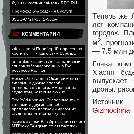
Лучший хостинг сайтов - REG.RU
Промокод 5% скидки на услуги
Теперь же 
39CC-C72F-6342-560A
лет компан
городах. П
КОММЕНТАРИИ
2
м
, прогно
v4f
к записи
Перебор IP-адресов на
— 7,5 млн д
хостинге — и как с этим бороться
amarakin
к записи
Альтернативный
Глава комп
список заблокированных в РФ
ресурсов Re:filter
Xiaomi бу
ResizeOn
к записи
Эксперименты с
выпускает 
тиграми и другие способы
дроны, рисо
преподавать программирование
студентам, которым скучно
Text2Vid
к записи
Эксперименты с
Источник:
тиграми и другие способы
Gizmochina
преподавать программирование
студентам, которым скучно
всым
к записи
Развёртывание своего
MTProxy Telegram со статистикой