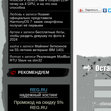
Алексей
к записи
Как я собрал LLM-
печку на 4 GPU, и на что она
способна
Поделиться…
Любовь
к записи
Huawei
официально представила
HarmonyOS 7: какие смартфоны
получат её первыми
Артем
к записи
Бесплатные боты,
чтобы раздеть девушку по фото в
2024
sasha
к записи
Майнинг биткоинов
на 55-летнем ветеране IBM 1401
Roman
к записи
Реализация ModBus
RTU Slave на stm32
РЕКОМЕНДУЕМ
REG.RU
надежный хостинг
Промокод на скидку 5%
* - обя
REG.RU