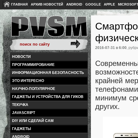
ГЛАВНАЯ
АРХИВ НОВОСТЕЙ
ANDROID
GOOGLE
APPLE
MICROSOF
Смартфон
физическ
2016-07-31
в 6:00
, рубр
НОВОСТИ
Современны
ПРОГРАММИРОВАНИЕ
возможност
ИНФОРМАЦИОННАЯ БЕЗОПАСНОСТЬ
крайней мер
ЭТО ИНТЕРЕСНО
телефонами.
НАУЧНО-ПОПУЛЯРНОЕ
минимум сре
ГАДЖЕТЫ И УСТРОЙСТВА ДЛЯ ГИКОВ
других.
ТЕКУЧКА
JAVASCRIPT
DIY ИЛИ СДЕЛАЙ САМ
ГАДЖЕТЫ
ANDROID