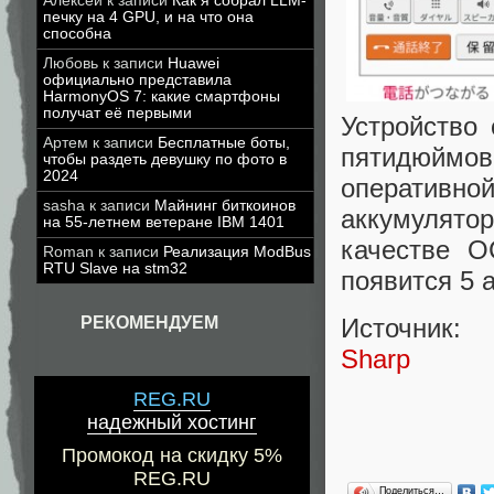
Алексей
к записи
Как я собрал LLM-
печку на 4 GPU, и на что она
способна
Любовь
к записи
Huawei
официально представила
HarmonyOS 7: какие смартфоны
получат её первыми
Устройство
Артем
к записи
Бесплатные боты,
пятидюймо
чтобы раздеть девушку по фото в
2024
оперативной
sasha
к записи
Майнинг биткоинов
аккумулятор
на 55-летнем ветеране IBM 1401
качестве О
Roman
к записи
Реализация ModBus
RTU Slave на stm32
появится 5 а
РЕКОМЕНДУЕМ
Источник:
Sharp
REG.RU
надежный хостинг
Промокод на скидку 5%
REG.RU
Поделиться…