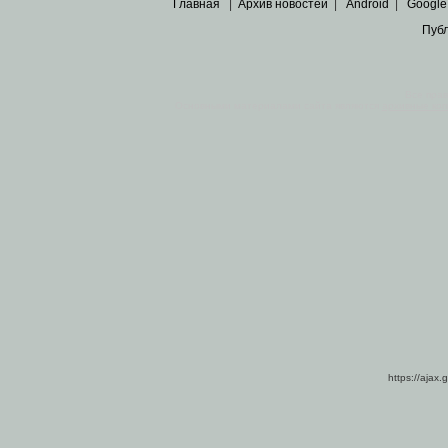
Главная
|
Архив новостей
|
Android
|
Google
Пуб
Все пра
Основными материалами сайта являются
архивные ко
https://ajax.