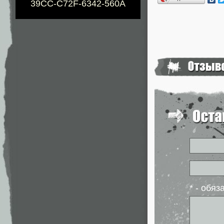
39CC-C72F-6342-560A
* - обя