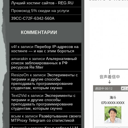
Лучший хостинг сайтов - REG.RU
Промокод 5% скидки на услуги
39CC-C72F-6342-560A
КОММЕНТАРИИ
v4f
к записи
Перебор IP-адресов на
хостинге — и как с этим бороться
amarakin
к записи
Альтернативный
список заблокированных в РФ
ресурсов Re:filter
ResizeOn
к записи
Эксперименты с
тиграми и другие способы
преподавать программирование
студентам, которым скучно
Text2Vid
к записи
Эксперименты с
тиграми и другие способы
преподавать программирование
студентам, которым скучно
всым
к записи
Развёртывание своего
MTProxy Telegram со статистикой