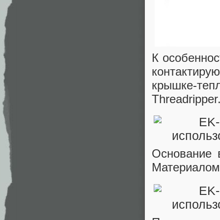
К особеннос
контактиру
крышке-те
Threadripper
Основание 
Материалом 