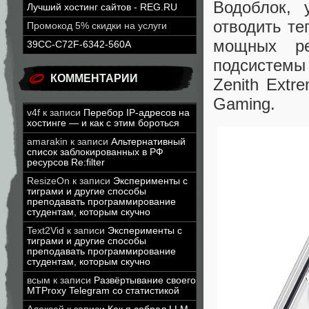
Водоблок, 
Лучший хостинг сайтов - REG.RU
отводить те
Промокод 5% скидки на услуги
мощных ре
39CC-C72F-6342-560A
подсистемы
КОММЕНТАРИИ
Zenith Extr
Gaming.
v4f
к записи
Перебор IP-адресов на
хостинге — и как с этим бороться
amarakin
к записи
Альтернативный
список заблокированных в РФ
ресурсов Re:filter
ResizeOn
к записи
Эксперименты с
тиграми и другие способы
преподавать программирование
студентам, которым скучно
Text2Vid
к записи
Эксперименты с
тиграми и другие способы
преподавать программирование
студентам, которым скучно
всым
к записи
Развёртывание своего
MTProxy Telegram со статистикой