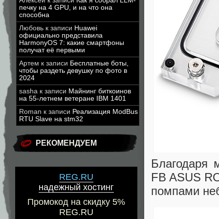
Алексей
к записи
Как я собрал LLM-
печку на 4 GPU, и на что она
способна
Любовь
к записи
Huawei
официально представила
HarmonyOS 7: какие смартфоны
получат её первыми
Артем
к записи
Бесплатные боты,
чтобы раздеть девушку по фото в
2024
sasha
к записи
Майнинг биткоинов
на 55-летнем ветеране IBM 1401
Roman
к записи
Реализация ModBus
RTU Slave на stm32
РЕКОМЕНДУЕМ
Благодаря 
FB ASUS RO
REG.RU
надежный хостинг
помпами не
Промокод на скидку 5%
REG.RU