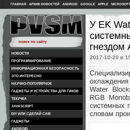
ГЛАВНАЯ
АРХИВ НОВОСТЕЙ
ANDROID
GOOGLE
APPLE
MICROSOF
У EK Wat
системны
гнездом
НОВОСТИ
2017-10-20
в 1
ПРОГРАММИРОВАНИЕ
ИНФОРМАЦИОННАЯ БЕЗОПАСНОСТЬ
Специализ
ЭТО ИНТЕРЕСНО
охлаждения
НАУЧНО-ПОПУЛЯРНОЕ
Water Bloc
ГАДЖЕТЫ И УСТРОЙСТВА ДЛЯ ГИКОВ
RGB Monobl
ТЕКУЧКА
системных 
JAVASCRIPT
словам прои
DIY ИЛИ СДЕЛАЙ САМ
ГАДЖЕТЫ
ANDROID