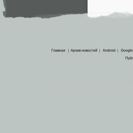
Главная
|
Архив новостей
|
Android
|
Google
Пуб
Все пра
Основными материалами сайта являются
архивные ко