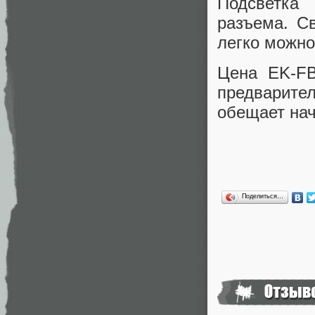
Подсветка 
разъема. С
легко можно
Цена EK-F
предварител
обещает нач
Поделиться…