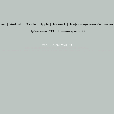
стей
|
Android
|
Google
|
Apple
|
Microsoft
|
Информационная безопасно
Публикации RSS
|
Комментарии RSS
© 2010-2026 PVSM.RU
Все права на материалы принадлежат их авторам.
сайта являются
архивные копии материалов
по ИТ тематике Рунета, взятые
из открытых и 