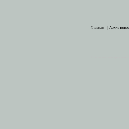
Главная
|
Архив ново
Основными материалами 