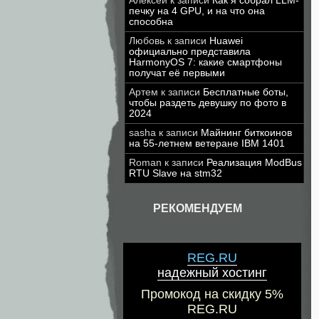
Алексей
к записи
Как я собрал LLM-
печку на 4 GPU, и на что она
способна
Любовь
к записи
Huawei
официально представила
HarmonyOS 7: какие смартфоны
получат её первыми
Артем
к записи
Бесплатные боты,
чтобы раздеть девушку по фото в
2024
sasha
к записи
Майнинг биткоинов
на 55-летнем ветеране IBM 1401
Roman
к записи
Реализация ModBus
RTU Slave на stm32
РЕКОМЕНДУЕМ
REG.RU
надежный хостинг
Промокод на скидку 5%
REG.RU