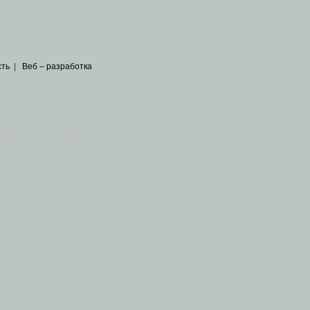
сть
|
Веб – разработка
общедоступных источников
.