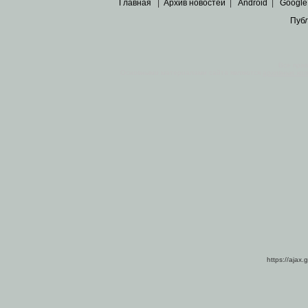
Главная
|
Архив новостей
|
Android
|
Google
Пуб
Все пра
Основными материалами сайта являются
архивные ко
https://ajax.