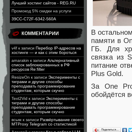
Лучший хостинг сайтов - REG.RU
Промокод 5% скидки на услуги
39CC-C72F-6342-560A
В остальном
КОММЕНТАРИИ
памяти в On
ГБ. Для хр
v4f
к записи
Перебор IP-адресов на
хостинге — и как с этим бороться
связка из 
amarakin
к записи
Альтернативный
питание отв
список заблокированных в РФ
ресурсов Re:filter
Plus Gold.
ResizeOn
к записи
Эксперименты с
тиграми и другие способы
За One Pro
преподавать программирование
студентам, которым скучно
обойдётся в
Text2Vid
к записи
Эксперименты с
тиграми и другие способы
преподавать программирование
студентам, которым скучно
всым
к записи
Развёртывание своего
MTProxy Telegram со статистикой
Поделиться…