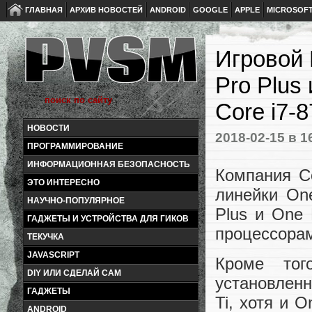
ГЛАВНАЯ
АРХИВ НОВОСТЕЙ
ANDROID
GOOGLE
APPLE
MICROSOF
Игровой 
Pro Plus
Core i7-
НОВОСТИ
2018-02-15
в 1
ПРОГРАММИРОВАНИЕ
ИНФОРМАЦИОННАЯ БЕЗОПАСНОСТЬ
Компания C
ЭТО ИНТЕРЕСНО
линейки On
НАУЧНО-ПОПУЛЯРНОЕ
Plus и One 
ГАДЖЕТЫ И УСТРОЙСТВА ДЛЯ ГИКОВ
процессорам
ТЕКУЧКА
JAVASCRIPT
Кроме тог
DIY ИЛИ СДЕЛАЙ САМ
установлен
ГАДЖЕТЫ
Ti, хотя и 
ANDROID