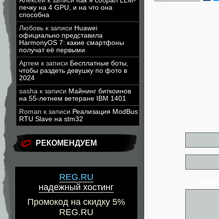
Алексей
к записи
Как я собрал LLM-
печку на 4 GPU, и на что она
способна
Любовь
к записи
Huawei
официально представила
HarmonyOS 7: какие смартфоны
получат её первыми
Артем
к записи
Бесплатные боты,
чтобы раздеть девушку по фото в
2024
sasha
к записи
Майнинг биткоинов
на 55-летнем ветеране IBM 1401
Roman
к записи
Реализация ModBus
RTU Slave на stm32
РЕКОМЕНДУЕМ
REG.RU
* - обя
надежный хостинг
Промокод на скидку 5%
REG.RU