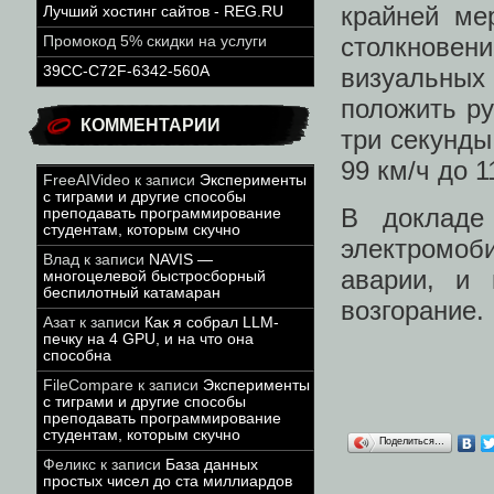
крайней ме
Лучший хостинг сайтов - REG.RU
столкнове
Промокод 5% скидки на услуги
визуальных
39CC-C72F-6342-560A
положить ру
КОММЕНТАРИИ
три секунды
99 км/ч до 1
FreeAIVideo
к записи
Эксперименты
с тиграми и другие способы
В докладе 
преподавать программирование
студентам, которым скучно
электромоб
Влад
к записи
NAVIS —
аварии, и 
многоцелевой быстросборный
беспилотный катамаран
возгорание.
Азат
к записи
Как я собрал LLM-
печку на 4 GPU, и на что она
способна
FileCompare
к записи
Эксперименты
с тиграми и другие способы
преподавать программирование
студентам, которым скучно
Поделиться…
Феликс
к записи
База данных
простых чисел до ста миллиардов