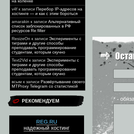
на коленке
v4f
к записи
Перебор IP-адресов на
хостинге — и как с этим бороться
amarakin
к записи
Альтернативный
список заблокированных в РФ
ресурсов Re:filter
ResizeOn
к записи
Эксперименты с
тиграми и другие способы
преподавать программирование
студентам, которым скучно
Text2Vid
к записи
Эксперименты с
тиграми и другие способы
преподавать программирование
студентам, которым скучно
всым
к записи
Развёртывание своего
MTProxy Telegram со статистикой
* - обя
РЕКОМЕНДУЕМ
REG.RU
надежный хостинг