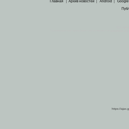
Главная
|
Архив новостей
|
Android
|
Google
Пуб
Все пра
Основными материалами сайта являются
архивные ко
https://ajax.