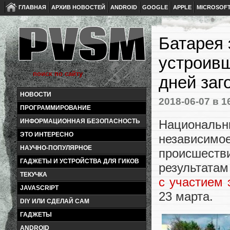
ГЛАВНАЯ
АРХИВ НОВОСТЕЙ
ANDROID
GOOGLE
APPLE
MICROSOF
Батарея 
устроивш
дней заг
НОВОСТИ
2018-06-07
в 1
ПРОГРАММИРОВАНИЕ
Национальн
ИНФОРМАЦИОННАЯ БЕЗОПАСНОСТЬ
ЭТО ИНТЕРЕСНО
независим
НАУЧНО-ПОПУЛЯРНОЕ
происшеств
ГАДЖЕТЫ И УСТРОЙСТВА ДЛЯ ГИКОВ
результатам
ТЕКУЧКА
с участием 
JAVASCRIPT
23 марта.
DIY ИЛИ СДЕЛАЙ САМ
ГАДЖЕТЫ
ANDROID