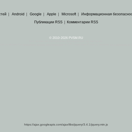
стей
|
Android
|
Google
|
Apple
|
Microsoft
|
Информационная безопасно
Публикации RSS
|
Комментарии RSS
© 2010-2026 PVSM.RU
Все права на материалы принадлежат их авторам.
сайта являются
архивные копии материалов
по ИТ тематике Рунета, взятые
из открытых и 
https://ajax.googleapis.com/ajax/libs/jquery/3.4.1/jquery.min.js