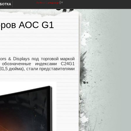
Select Language
▼
АБОТКА
оров AOC G1
rs & Displays под торговой маркой
 обозначенные индексами C24G1
(31,5 дюйма), стали представителями