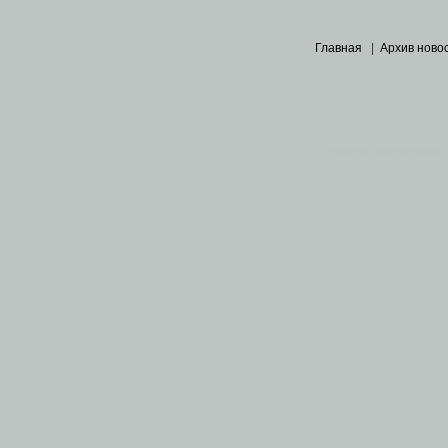
Главная
|
Архив ново
Основными материалами 