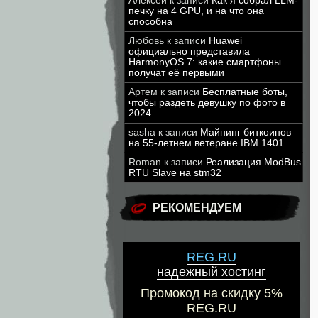
Алексей
к записи
Как я собрал LLM-
печку на 4 GPU, и на что она
способна
Любовь
к записи
Huawei
официально представила
HarmonyOS 7: какие смартфоны
получат её первыми
Артем
к записи
Бесплатные боты,
чтобы раздеть девушку по фото в
2024
sasha
к записи
Майнинг биткоинов
на 55-летнем ветеране IBM 1401
Roman
к записи
Реализация ModBus
RTU Slave на stm32
РЕКОМЕНДУЕМ
REG.RU
надежный хостинг
Промокод на скидку 5%
REG.RU