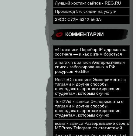
Лучший хостинг сайтов - REG.RU
Промокод 5% скидки на услуги
39CC-C72F-6342-560A
КОММЕНТАРИИ
v4f
к записи
Перебор IP-адресов на
хостинге — и как с этим бороться
amarakin
к записи
Альтернативный
список заблокированных в РФ
ресурсов Re:filter
ResizeOn
к записи
Эксперименты с
тиграми и другие способы
преподавать программирование
студентам, которым скучно
Text2Vid
к записи
Эксперименты с
тиграми и другие способы
преподавать программирование
студентам, которым скучно
всым
к записи
Развёртывание своего
MTProxy Telegram со статистикой