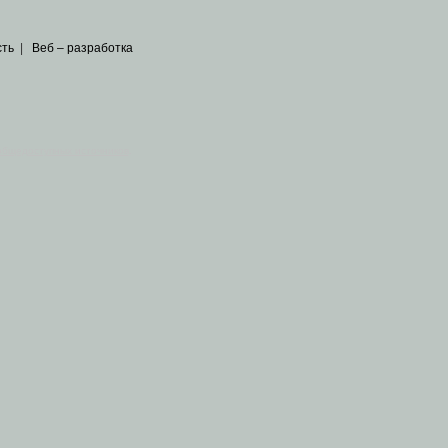
сть
|
Веб – разработка
общедоступных источников
.