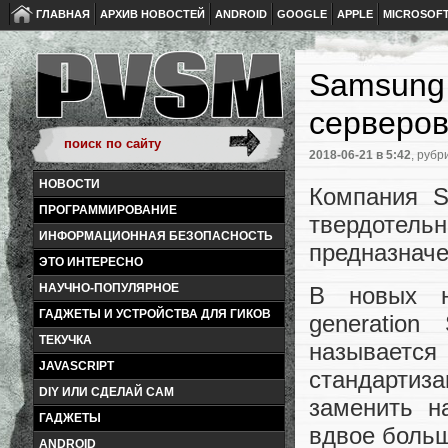
ГЛАВНАЯ
АРХИВ НОВОСТЕЙ
ANDROID
GOOGLE
APPLE
MICROSOF
Samsung 
серверо
2018-06-21
в 5:42
, рубр
НОВОСТИ
Компания S
ПРОГРАММИРОВАНИЕ
твердотель
ИНФОРМАЦИОННАЯ БЕЗОПАСНОСТЬ
предназначе
ЭТО ИНТЕРЕСНО
НАУЧНО-ПОПУЛЯРНОЕ
В новых н
ГАДЖЕТЫ И УСТРОЙСТВА ДЛЯ ГИКОВ
generation
ТЕКУЧКА
называетс
JAVASCRIPT
стандартиз
DIY ИЛИ СДЕЛАЙ САМ
заменить н
ГАДЖЕТЫ
вдвое больш
ANDROID