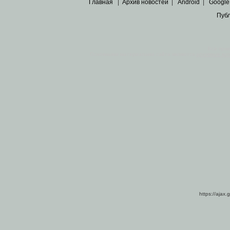
Главная
|
Архив новостей
|
Android
|
Google
Пуб
Все пра
Основными материалами сайта являются
архивные ко
https://ajax.