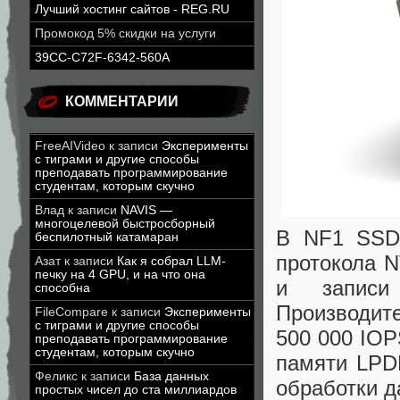
Лучший хостинг сайтов - REG.RU
Промокод 5% скидки на услуги
39CC-C72F-6342-560A
КОММЕНТАРИИ
FreeAIVideo
к записи
Эксперименты
с тиграми и другие способы
преподавать программирование
студентам, которым скучно
Влад
к записи
NAVIS —
многоцелевой быстросборный
В NF1 SSD 
беспилотный катамаран
протокола N
Азат
к записи
Как я собрал LLM-
печку на 4 GPU, и на что она
и записи
способна
Производите
FileCompare
к записи
Эксперименты
с тиграми и другие способы
500 000 IOP
преподавать программирование
студентам, которым скучно
памяти LPD
Феликс
к записи
База данных
обработки д
простых чисел до ста миллиардов