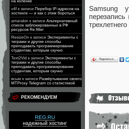
на коленке
Samsung у
v4f
к записи
Перебор IP-адресов на
хостинге — и как с этим бороться
перезапись 
amarakin
к записи
Альтернативный
трехлетнего
список заблокированных в РФ
ресурсов Re:filter
ResizeOn
к записи
Эксперименты с
тиграми и другие способы
преподавать программирование
студентам, которым скучно
Text2Vid
к записи
Эксперименты с
Поделиться…
тиграми и другие способы
преподавать программирование
студентам, которым скучно
всым
к записи
Развёртывание своего
MTProxy Telegram со статистикой
РЕКОМЕНДУЕМ
REG.RU
надежный хостинг