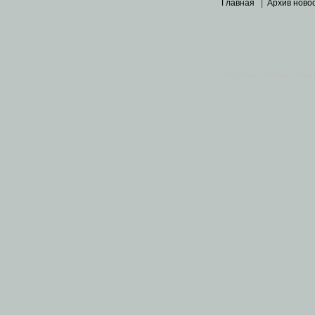
Главная
|
Архив ново
Основными материалами 