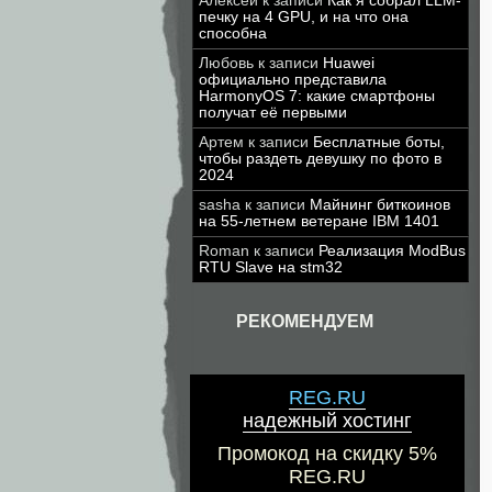
Алексей
к записи
Как я собрал LLM-
печку на 4 GPU, и на что она
способна
Любовь
к записи
Huawei
официально представила
HarmonyOS 7: какие смартфоны
получат её первыми
Артем
к записи
Бесплатные боты,
чтобы раздеть девушку по фото в
2024
sasha
к записи
Майнинг биткоинов
на 55-летнем ветеране IBM 1401
Roman
к записи
Реализация ModBus
RTU Slave на stm32
РЕКОМЕНДУЕМ
REG.RU
надежный хостинг
Промокод на скидку 5%
REG.RU