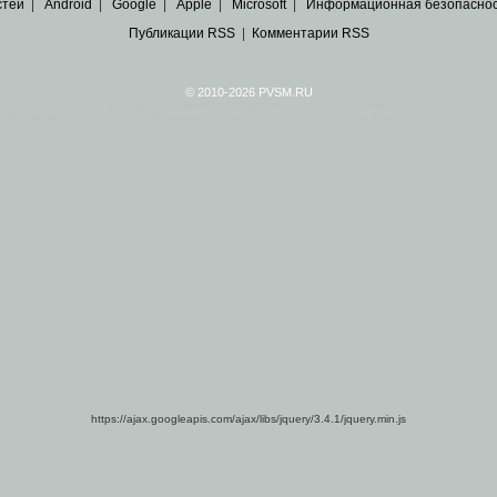
стей
|
Android
|
Google
|
Apple
|
Microsoft
|
Информационная безопасно
Публикации RSS
|
Комментарии RSS
© 2010-2026 PVSM.RU
Все права на материалы принадлежат их авторам.
сайта являются
архивные копии материалов
по ИТ тематике Рунета, взятые
из открытых и 
https://ajax.googleapis.com/ajax/libs/jquery/3.4.1/jquery.min.js