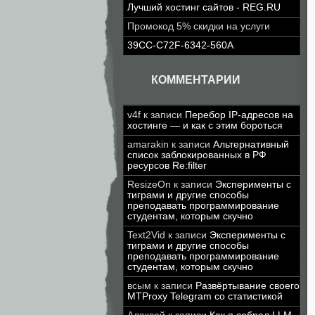
Лучший хостинг сайтов - REG.RU
Промокод 5% скидки на услуги
39CC-C72F-6342-560A
КОММЕНТАРИИ
v4f
к записи
Перебор IP-адресов на
хостинге — и как с этим бороться
amarakin
к записи
Альтернативный
список заблокированных в РФ
ресурсов Re:filter
ResizeOn
к записи
Эксперименты с
тиграми и другие способы
преподавать программирование
студентам, которым скучно
Text2Vid
к записи
Эксперименты с
тиграми и другие способы
преподавать программирование
студентам, которым скучно
всым
к записи
Развёртывание своего
MTProxy Telegram со статистикой