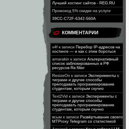
Лучший хостинг сайтов - REG.RU
Промокод 5% скидки на услуги
39CC-C72F-6342-560A
КОММЕНТАРИИ
v4f
к записи
Перебор IP-адресов на
хостинге — и как с этим бороться
amarakin
к записи
Альтернативный
список заблокированных в РФ
ресурсов Re:filter
ResizeOn
к записи
Эксперименты с
тиграми и другие способы
преподавать программирование
студентам, которым скучно
Text2Vid
к записи
Эксперименты с
тиграми и другие способы
преподавать программирование
студентам, которым скучно
всым
к записи
Развёртывание своего
MTProxy Telegram со статистикой