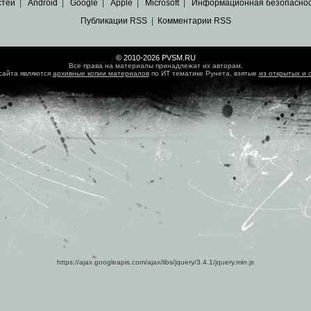
стей
|
Android
|
Google
|
Apple
|
Microsoft
|
Информационная безопасно
Публикации RSS
|
Комментарии RSS
© 2010-2026 PVSM.RU
Все права на материалы принадлежат их авторам.
сайта являются
архивные копии материалов
по ИТ тематике Рунета, взятые
из открытых и 
https://ajax.googleapis.com/ajax/libs/jquery/3.4.1/jquery.min.js