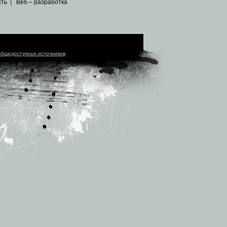
сть
|
Веб – разработка
общедоступных источников
.