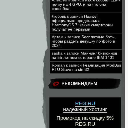
Алексей
к записи
Как я собрал LLM-
печку на 4 GPU, и на что она
способна
Любовь
к записи
Huawei
официально представила
HarmonyOS 7: какие смартфоны
получат её первыми
Артем
к записи
Бесплатные боты,
чтобы раздеть девушку по фото в
2024
sasha
к записи
Майнинг биткоинов
на 55-летнем ветеране IBM 1401
Roman
к записи
Реализация ModBus
RTU Slave на stm32
РЕКОМЕНДУЕМ
REG.RU
надежный хостинг
Промокод на скидку 5%
REG.RU