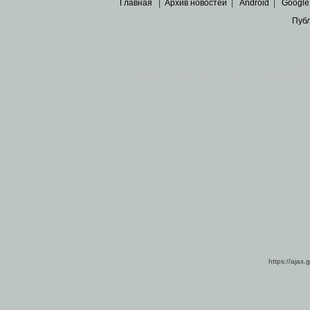
Главная
|
Архив новостей
|
Android
|
Google
Пуб
Все пра
Основными материалами сайта являются
архивные ко
https://ajax.