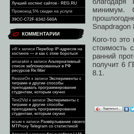
благодаря
Лучший хостинг сайтов - REG.RU
минимум. 
Промокод 5% скидки на услуги
прошлого
39CC-C72F-6342-560A
Snapdragon 
КОММЕНТАРИИ
Кого-то это
стоимость с
v4f
к записи
Перебор IP-адресов на
хостинге — и как с этим бороться
ранний прот
amarakin
к записи
Альтернативный
получит 6 Г
список заблокированных в РФ
ресурсов Re:filter
8.1.
ResizeOn
к записи
Эксперименты с
тиграми и другие способы
преподавать программирование
студентам, которым скучно
Text2Vid
к записи
Эксперименты с
тиграми и другие способы
преподавать программирование
Поделиться…
студентам, которым скучно
всым
к записи
Развёртывание своего
MTProxy Telegram со статистикой