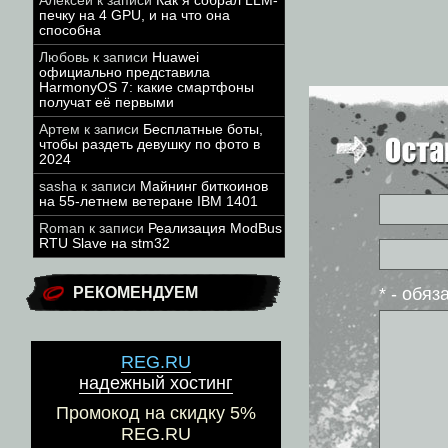
Алексей
к записи
Как я собрал LLM-
печку на 4 GPU, и на что она
способна
Любовь
к записи
Huawei
официально представила
HarmonyOS 7: какие смартфоны
получат её первыми
Артем
к записи
Бесплатные боты,
чтобы раздеть девушку по фото в
2024
sasha
к записи
Майнинг биткоинов
на 55-летнем ветеране IBM 1401
Roman
к записи
Реализация ModBus
RTU Slave на stm32
* - обя
РЕКОМЕНДУЕМ
REG.RU
надежный хостинг
Промокод на скидку 5%
REG.RU