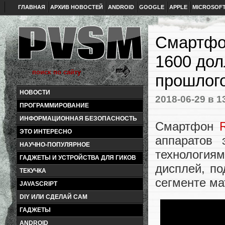
ГЛАВНАЯ
АРХИВ НОВОСТЕЙ
ANDROID
GOOGLE
APPLE
MICROSOF
Смартфо
1600 дол
прошлог
НОВОСТИ
2018-06-29
в 1
ПРОГРАММИРОВАНИЕ
ИНФОРМАЦИОННАЯ БЕЗОПАСНОСТЬ
Смартфон
ЭТО ИНТЕРЕСНО
аппаратов 
НАУЧНО-ПОПУЛЯРНОЕ
технологиям
ГАДЖЕТЫ И УСТРОЙСТВА ДЛЯ ГИКОВ
дисплей, по
ТЕКУЧКА
сегменте ма
JAVASCRIPT
DIY ИЛИ СДЕЛАЙ САМ
ГАДЖЕТЫ
ANDROID