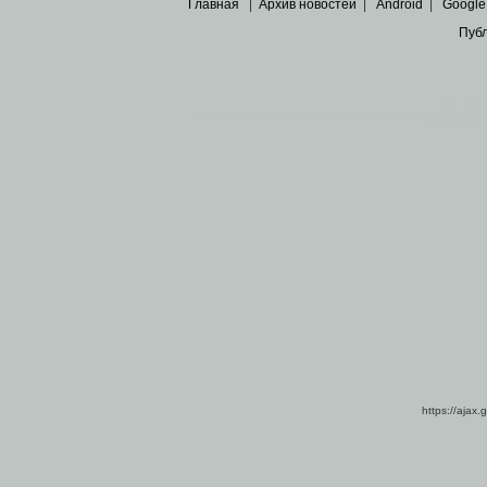
Главная
|
Архив новостей
|
Android
|
Google
Пуб
Все пра
Основными материалами сайта являются
архивные ко
https://ajax.