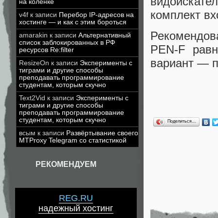
видоискат
на коленке
комплект в
v4f
к записи
Перебор IP-адресов на
хостинге — и как с этим бороться
Рекомендо
amarakin
к записи
Альтернативный
список заблокированных в РФ
PEN-F равн
ресурсов Re:filter
вариант — п
ResizeOn
к записи
Эксперименты с
тиграми и другие способы
преподавать программирование
студентам, которым скучно
Text2Vid
к записи
Эксперименты с
тиграми и другие способы
преподавать программирование
студентам, которым скучно
Поделиться…
всым
к записи
Развёртывание своего
MTProxy Telegram со статистикой
РЕКОМЕНДУЕМ
REG.RU
надежный хостинг