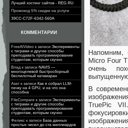
Лучший хостинг сайтов - REG.RU
Промокод 5% скидки на услуги
39CC-C72F-6342-560A
КОММЕНТАРИИ
FreeAIVideo
к записи
Эксперименты
Напомним,
с тиграми и другие способы
преподавать программирование
Micro Four 
студентам, которым скучно
очень по
Влад
к записи
NAVIS —
многоцелевой быстросборный
выпущенную 
беспилотный катамаран
Азат
к записи
Как я собрал LLM-
В современ
печку на 4 GPU, и на что она
способна
изображени
FileCompare
к записи
Эксперименты
TruePic VI
с тиграми и другие способы
преподавать программирование
фокусиров
студентам, которым скучно
изображен
Феликс
к записи
База данных
простых чисел до ста миллиардов