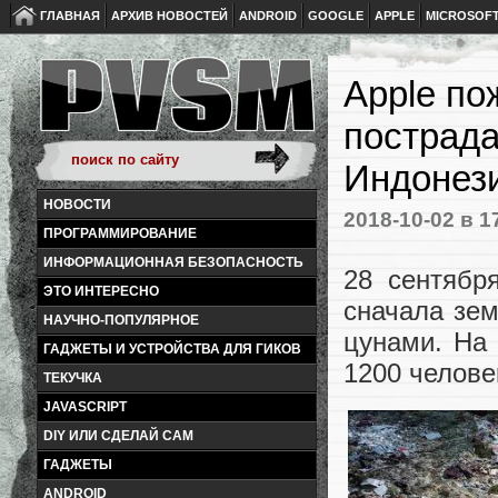
ГЛАВНАЯ
АРХИВ НОВОСТЕЙ
ANDROID
GOOGLE
APPLE
MICROSOF
Apple по
пострада
Индонез
НОВОСТИ
2018-10-02
в 1
ПРОГРАММИРОВАНИЕ
ИНФОРМАЦИОННАЯ БЕЗОПАСНОСТЬ
28 сентябр
ЭТО ИНТЕРЕСНО
сначала зем
НАУЧНО-ПОПУЛЯРНОЕ
цунами. На
ГАДЖЕТЫ И УСТРОЙСТВА ДЛЯ ГИКОВ
1200 челове
ТЕКУЧКА
JAVASCRIPT
DIY ИЛИ СДЕЛАЙ САМ
ГАДЖЕТЫ
ANDROID