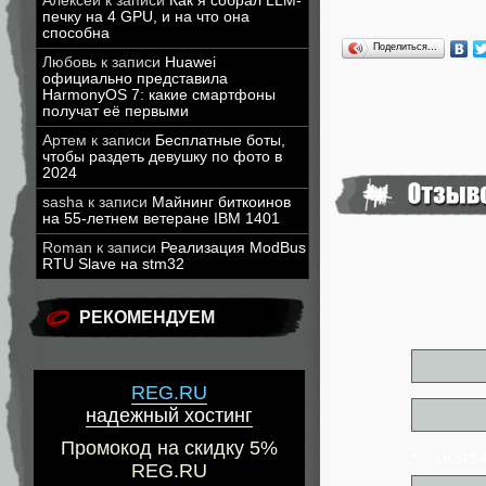
Алексей
к записи
Как я собрал LLM-
печку на 4 GPU, и на что она
способна
Поделиться…
Любовь
к записи
Huawei
официально представила
HarmonyOS 7: какие смартфоны
получат её первыми
Артем
к записи
Бесплатные боты,
чтобы раздеть девушку по фото в
2024
sasha
к записи
Майнинг биткоинов
на 55-летнем ветеране IBM 1401
Roman
к записи
Реализация ModBus
RTU Slave на stm32
РЕКОМЕНДУЕМ
REG.RU
надежный хостинг
Промокод на скидку 5%
* - обя
REG.RU