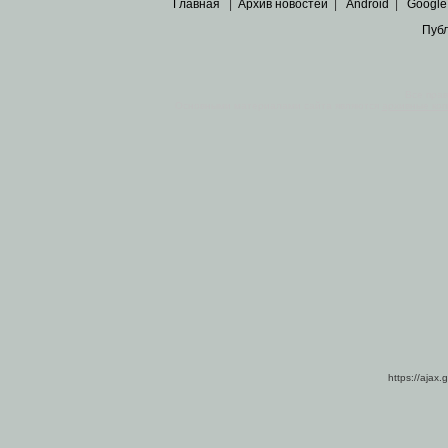
Главная
|
Архив новостей
|
Android
|
Google
Пуб
Все пра
Основными материалами сайта являются
архивные ко
https://ajax.