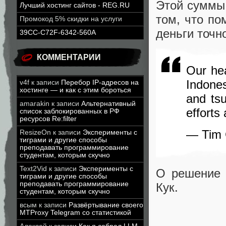
Этой суммы,
Лучший хостинг сайтов - REG.RU
том, что по
Промокод 5% скидки на услуги
деньги точно
39CC-C72F-6342-560A
КОММЕНТАРИИ
Our hea
Indones
v4f
к записи
Перебор IP-адресов на
хостинге — и как с этим бороться
and tsu
amarakin
к записи
Альтернативный
efforts 
список заблокированных в РФ
ресурсов Re:filter
— Tim 
ResizeOn
к записи
Эксперименты с
тиграми и другие способы
преподавать программирование
студентам, которым скучно
Text2Vid
к записи
Эксперименты с
О решение 
тиграми и другие способы
преподавать программирование
Кук.
студентам, которым скучно
всым
к записи
Развёртывание своего
MTProxy Telegram со статистикой