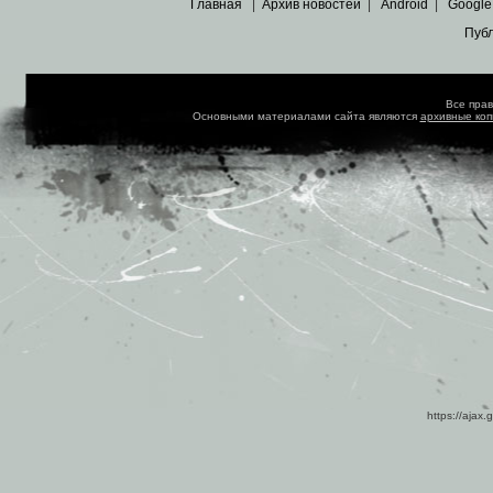
Главная
|
Архив новостей
|
Android
|
Google
Пуб
Все пра
Основными материалами сайта являются
архивные ко
https://ajax.