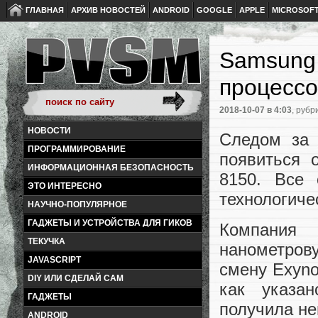
ГЛАВНАЯ
АРХИВ НОВОСТЕЙ
ANDROID
GOOGLE
APPLE
MICROSOF
Samsung 
процессо
2018-10-07
в 4:03
, рубр
НОВОСТИ
Следом за 
ПРОГРАММИРОВАНИЕ
появиться 
ИНФОРМАЦИОННАЯ БЕЗОПАСНОСТЬ
8150. Все 
ЭТО ИНТЕРЕСНО
технологиче
НАУЧНО-ПОПУЛЯРНОЕ
ГАДЖЕТЫ И УСТРОЙСТВА ДЛЯ ГИКОВ
Компания 
ТЕКУЧКА
нанометров
JAVASCRIPT
смену Exyno
DIY ИЛИ СДЕЛАЙ САМ
как указа
ГАДЖЕТЫ
получила не
ANDROID