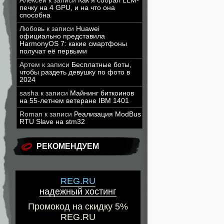
Алексей
к записи
Как я собрал LLM-
печку на 4 GPU, и на что она
способна
Любовь
к записи
Huawei
официально представила
HarmonyOS 7: какие смартфоны
получат её первыми
Артем
к записи
Бесплатные боты,
чтобы раздеть девушку по фото в
2024
sasha
к записи
Майнинг биткоинов
на 55-летнем ветеране IBM 1401
Roman
к записи
Реализация ModBus
RTU Slave на stm32
РЕКОМЕНДУЕМ
REG.RU
надежный хостинг
Промокод на скидку 5%
REG.RU