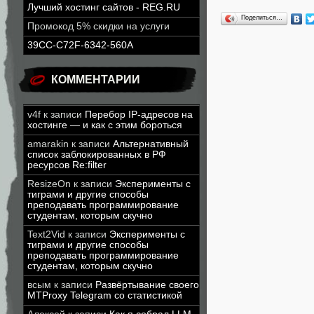
Лучший хостинг сайтов - REG.RU
Поделиться…
Промокод 5% скидки на услуги
39CC-C72F-6342-560A
КОММЕНТАРИИ
v4f
к записи
Перебор IP-адресов на
хостинге — и как с этим бороться
amarakin
к записи
Альтернативный
список заблокированных в РФ
ресурсов Re:filter
ResizeOn
к записи
Эксперименты с
тиграми и другие способы
преподавать программирование
студентам, которым скучно
Text2Vid
к записи
Эксперименты с
тиграми и другие способы
преподавать программирование
студентам, которым скучно
всым
к записи
Развёртывание своего
MTProxy Telegram со статистикой