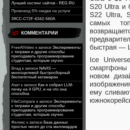
Лучший хостинг сайтов - REG.RU
S20 Ultra и
Промокод 5% скидки на услуги
S22 Ultra,
39CC-C72F-6342-560A
самых то
возвращаетс
КОММЕНТАРИИ
предварит
быстрая — 
FreeAIVideo
к записи
Эксперименты
с тиграми и другие способы
преподавать программирование
Ice Univer
студентам, которым скучно
смартфоны 
Влад
к записи
NAVIS —
многоцелевой быстросборный
новом диза
беспилотный катамаран
изображени
Азат
к записи
Как я собрал LLM-
печку на 4 GPU, и на что она
ему сливают
способна
южнокорейск
FileCompare
к записи
Эксперименты
с тиграми и другие способы
преподавать программирование
студентам, которым скучно
Феликс
к записи
База данных
простых чисел до ста миллиардов