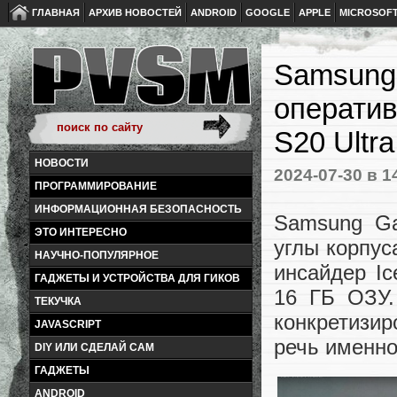
ГЛАВНАЯ
АРХИВ НОВОСТЕЙ
ANDROID
GOOGLE
APPLE
MICROSOF
Samsung 
оператив
S20 Ultra
НОВОСТИ
2024-07-30
в 1
ПРОГРАММИРОВАНИЕ
ИНФОРМАЦИОННАЯ БЕЗОПАСНОСТЬ
Samsung Ga
ЭТО ИНТЕРЕСНО
углы корпус
НАУЧНО-ПОПУЛЯРНОЕ
инсайдер Ic
ГАДЖЕТЫ И УСТРОЙСТВА ДЛЯ ГИКОВ
16 ГБ ОЗУ.
ТЕКУЧКА
конкретизир
JAVASCRIPT
речь именно 
DIY ИЛИ СДЕЛАЙ САМ
ГАДЖЕТЫ
ANDROID