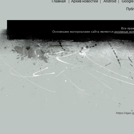
Главная
|
Архив новостей
|
Android
|
Google
Пуб
Все пра
Основными материалами сайта являются
архивные ко
https://ajax.