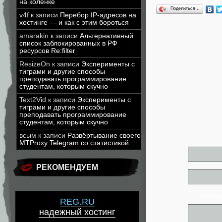
на коленке
Поделиться…
v4f
к записи
Перебор IP-адресов на
хостинге — и как с этим бороться
amarakin
к записи
Альтернативный
список заблокированных в РФ
ресурсов Re:filter
ResizeOn
к записи
Эксперименты с
тиграми и другие способы
преподавать программирование
студентам, которым скучно
Text2Vid
к записи
Эксперименты с
тиграми и другие способы
преподавать программирование
студентам, которым скучно
всым
к записи
Развёртывание своего
MTProxy Telegram со статистикой
РЕКОМЕНДУЕМ
* - обя
REG.RU
надежный хостинг