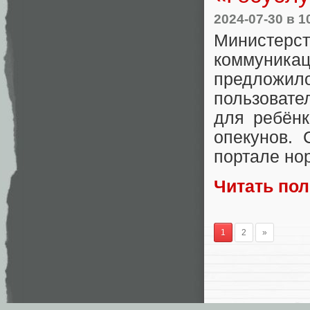
2024-07-30
в 1
Министерс
коммуникац
предложил
пользовате
для ребёнк
опекунов.
портале но
Читать по
1
2
»