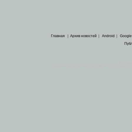
Главная
|
Архив новостей
|
Android
|
Google
Пуб
Все пра
Основными материалами сайта являются
архивные ко