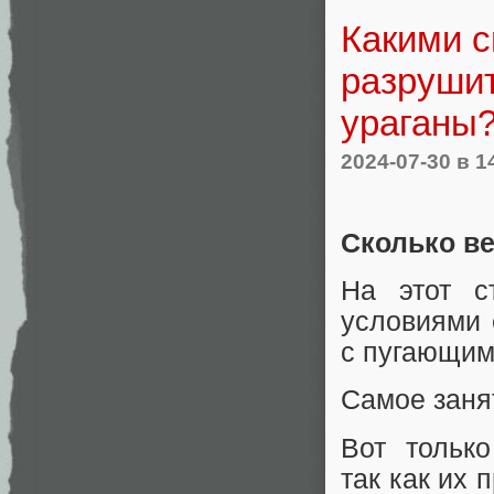
Какими с
разруши
ураганы
2024-07-30
в 1
Сколько в
На этот с
условиями 
с пугающим
Самое занят
Вот только
так как их 