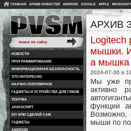
ГЛАВНАЯ
АРХИВ НОВОСТЕЙ
ANDROID
GOOGLE
APPLE
MICROSOF
АРХИВ З
Logitech
мышки. И
НОВОСТИ
а мышка 
ПРОГРАММИРОВАНИЕ
ИНФОРМАЦИОННАЯ БЕЗОПАСНОСТЬ
2024-07-30
в 1
ЭТО ИНТЕРЕСНО
Мы уже пр
НАУЧНО-ПОПУЛЯРНОЕ
активно р
ГАДЖЕТЫ И УСТРОЙСТВА ДЛЯ ГИКОВ
автогиган
ТЕКУЧКА
функции а
JAVASCRIPT
Возможно,
DIY ИЛИ СДЕЛАЙ САМ
мыши по по
ГАДЖЕТЫ
ANDROID