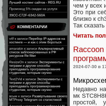
Лучший хостинг сайтов - REG.RU
чем у всех 
Промокод 5% скидки на услуги
Это при се
39CC-C72F-6342-560A
близко к ch
Так сказат
КОММЕНТАРИИ
Читать по
v4f
к записи
Перебор IP-адресов на
хостинге — и как с этим бороться
Raccoon 
amarakin
к записи
Альтернативный
список заблокированных в РФ
программ
ресурсов Re:filter
ResizeOn
к записи
Эксперименты с
2024-07-30
в 1
тиграми и другие способы
преподавать программирование
студентам, которым скучно
Микросхе
Text2Vid
к записи
Эксперименты с
тиграми и другие способы
преподавать программирование
Недавно на
студентам, которым скучно
мк STC8H8K
всым
к записи
Развёртывание своего
MTProxy Telegram со статистикой
простой, 