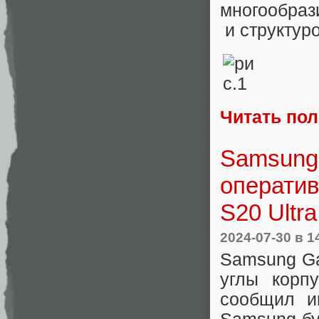
многообраз
и структуро
Читать по
Samsung 
оператив
S20 Ultra
2024-07-30
в 1
Samsung Ga
углы корп
сообщил и