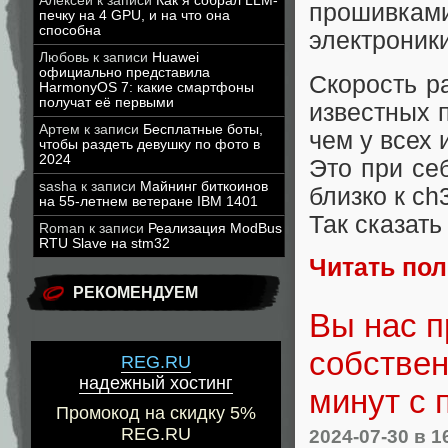
Алексей
к записи
Как я собрал LLM-
прошивкам
печку на 4 GPU, и на что она
способна
электроники
Любовь
к записи
Huawei
официально представила
Скорость р
HarmonyOS 7: какие смартфоны
получат её первыми
известных 
Артем
к записи
Бесплатные боты,
чем у всех 
чтобы раздеть девушку по фото в
2024
Это при се
sasha
к записи
Майнинг биткоинов
близко к ch
на 55-летнем ветеране IBM 1401
Так сказат
Roman
к записи
Реализация ModBus
RTU Slave на stm32
Читать по
РЕКОМЕНДУЕМ
Вы нас п
собствен
REG.RU
надежный хостинг
минут с
Промокод на скидку 5%
REG.RU
2024-07-30
в 1