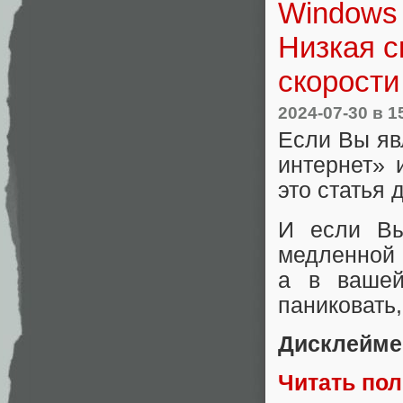
Windows 
Низкая с
скорости
2024-07-30
в 1
Если Вы яв
интернет» 
это статья 
И если Вы
медленной с
а в вашей
паниковать,
Дисклейме
Читать по