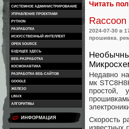
Читать по
СИСТЕМНОЕ АДМИНИСТРИРОВАНИЕ
УПРАВЛЕНИЕ ПРОЕКТАМИ
Raccoon 
PYTHON
РАЗРАБОТКА
2024-07-30
в 1
ИСКУССТВЕННЫЙ ИНТЕЛЛЕКТ
прошивка
,
рем
OPEN SOURCE
БУДУЩЕЕ ЗДЕСЬ
Необычный
ВЕБ-РАЗРАБОТКА
Микросхе
КОСМОНАВТИКА
Недавно на
РАЗРАБОТКА ВЕБ-САЙТОВ
мк STC8H8K
GOOGLE
ЖЕЛЕЗО
простой, 
LINUX
прошивкам
АЛГОРИТМЫ
электроники
ИНФОРМАЦИЯ
Скорость р
известных 