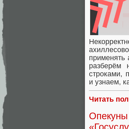
Некорректн
ахиллесово
применять 
разберём 
строками, 
и узнаем, к
Читать по
Опекуны 
«Госуслу