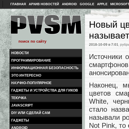
ГЛАВНАЯ
АРХИВ НОВОСТЕЙ
ANDROID
GOOGLE
APPLE
MICROSOF
Новый цв
называет
2018-10-09
в 7:01
, рубр
НОВОСТИ
Источники 
ПРОГРАММИРОВАНИЕ
смартфонов 
ИНФОРМАЦИОННАЯ БЕЗОПАСНОСТЬ
анонсирован
ЭТО ИНТЕРЕСНО
НАУЧНО-ПОПУЛЯРНОЕ
Наконец, м
ГАДЖЕТЫ И УСТРОЙСТВА ДЛЯ ГИКОВ
цветов сма
ТЕКУЧКА
White, чер
JAVASCRIPT
стало назв
DIY ИЛИ СДЕЛАЙ САМ
называли ро
ГАДЖЕТЫ
Not Pink, то
ANDROID