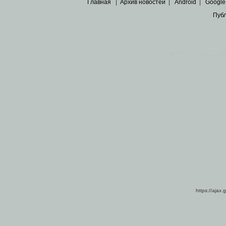
Главная
|
Архив новостей
|
Android
|
Google
Пуб
Все пра
Основными материалами сайта являются
архивные ко
https://ajax.