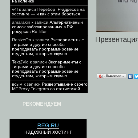
на коленке
v4f
к записи
Перебор IP-адресов на
хостинге — и как с этим бороться
amarakin
к записи
Альтернативный
список заблокированных в РФ
ресурсов Re:filter
Презентация
ResizeOn
к записи
Эксперименты с
тиграми и другие способы
преподавать программирование
студентам, которым скучно
Text2Vid
к записи
Эксперименты с
тиграми и другие способы
преподавать программирование
студентам, которым скучно
Поделиться…
всым
к записи
Развёртывание своего
MTProxy Telegram со статистикой
РЕКОМЕНДУЕМ
REG.RU
надежный хостинг