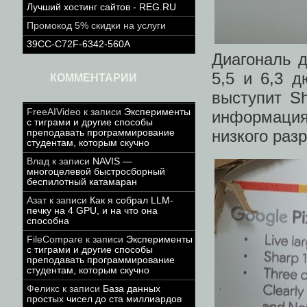
Лучший хостинг сайтов - REG.RU
Промокод 5% скидки на услуги
39CC-C72F-6342-560A
Диагональ д
5,5 и 6,3 
КОММЕНТАРИИ
выступит Sh
FreeAIVideo
к записи
Эксперименты
информация 
с тиграми и другие способы
низкого раз
преподавать программирование
студентам, которым скучно
Влад
к записи
NAVIS —
многоцелевой быстросборный
беспилотный катамаран
Азат
к записи
Как я собрал LLM-
печку на 4 GPU, и на что она
способна
FileCompare
к записи
Эксперименты
с тиграми и другие способы
преподавать программирование
студентам, которым скучно
Феликс
к записи
База данных
простых чисел до ста миллиардов