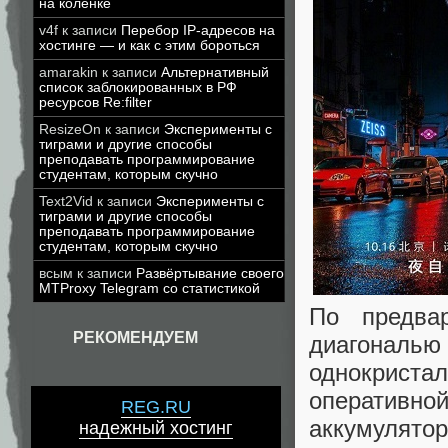
на коленке
v4f
к записи
Перебор IP-адресов на
хостинге — и как с этим бороться
amarakin
к записи
Альтернативный
список заблокированных в РФ
ресурсов Re:filter
ResizeOn
к записи
Эксперименты с
тиграми и другие способы
преподавать программирование
студентам, которым скучно
Text2Vid
к записи
Эксперименты с
тиграми и другие способы
преподавать программирование
студентам, которым скучно
всым
к записи
Развёртывание своего
MTProxy Telegram со статистикой
По предва
РЕКОМЕНДУЕМ
диагонал
однокрист
оперативн
REG.RU
аккумулятор
надежный хостинг