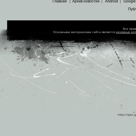
Главная
|
Архив новостей
|
Android
|
Google
Пуб
Все пра
Основными материалами сайта являются
архивные ко
https://ajax.