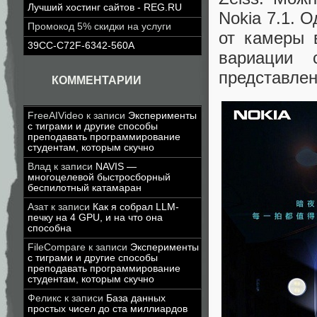
Лучший хостинг сайтов - REG.RU
Nokia 7.1. 
Промокод 5% скидки на услуги
от камеры 
39CC-C72F-6342-560A
вариации 
представле
КОММЕНТАРИИ
FreeAIVideo
к записи
Эксперименты
с тиграми и другие способы
преподавать программирование
студентам, которым скучно
Влад
к записи
NAVIS —
многоцелевой быстросборный
беспилотный катамаран
Азат
к записи
Как я собрал LLM-
печку на 4 GPU, и на что она
способна
FileCompare
к записи
Эксперименты
с тиграми и другие способы
преподавать программирование
студентам, которым скучно
Феликс
к записи
База данных
простых чисел до ста миллиардов