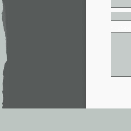
* - обя