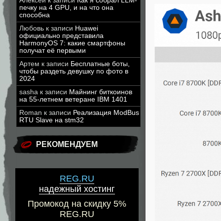
Алексей
к записи
Как я собрал LLM-
печку на 4 GPU, и на что она
способна
Любовь
к записи
Huawei
официально представила
HarmonyOS 7: какие смартфоны
получат её первыми
Артем
к записи
Бесплатные боты,
чтобы раздеть девушку по фото в
2024
sasha
к записи
Майнинг биткоинов
на 55-летнем ветеране IBM 1401
Roman
к записи
Реализация ModBus
RTU Slave на stm32
РЕКОМЕНДУЕМ
REG.RU
надежный хостинг
Промокод на скидку 5%
REG.RU