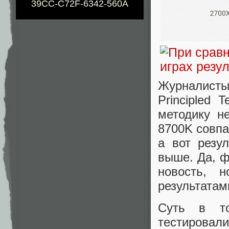
39CC-C72F-6342-560A
Журналисты
Principled 
методику не
8700K совпал
а вот резу
выше. Да, ф
новость, 
результатам
Суть в том
тестировал