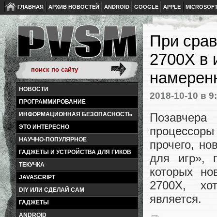
ГЛАВНАЯ
АРХИВ НОВОСТЕЙ
ANDROID
GOOGLE
APPLE
MICROSOF
При срав
2700X в 
намерен
НОВОСТИ
2018-10-10
в 9
ПРОГРАММИРОВАНИЕ
Позавчера
ИНФОРМАЦИОННАЯ БЕЗОПАСНОСТЬ
ЭТО ИНТЕРЕСНО
процессоры 
НАУЧНО-ПОПУЛЯРНОЕ
прочего, но
ГАДЖЕТЫ И УСТРОЙСТВА ДЛЯ ГИКОВ
для игр», 
ТЕКУЧКА
которых но
JAVASCRIPT
2700X, хо
DIY ИЛИ СДЕЛАЙ САМ
является.
ГАДЖЕТЫ
ANDROID