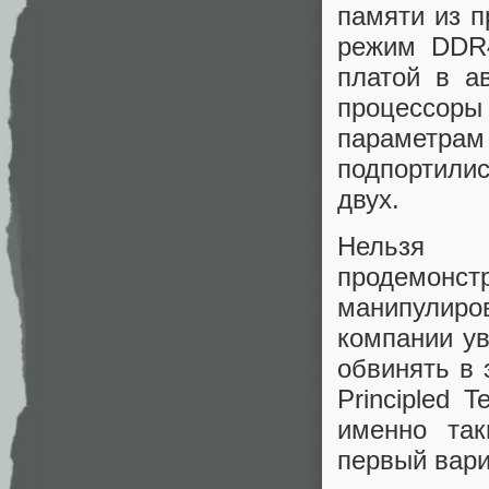
памяти из 
режим DDR4
платой в а
процессоры 
параметр
подпортили
двух.
Нельзя с
продемо
манипулир
компании у
обвинять в 
Principled 
именно так
первый вари