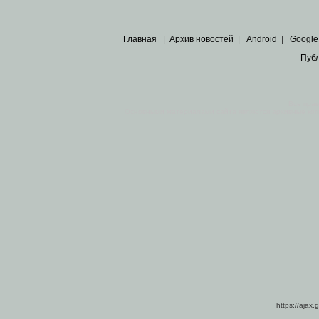
Главная
|
Архив новостей
|
Android
|
Google
Пуб
Все пра
Основными материалами сайта являются
архивные ко
https://ajax.