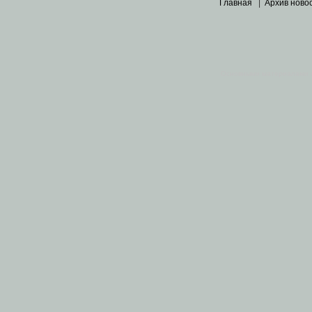
Главная
|
Архив ново
Основными материалами 