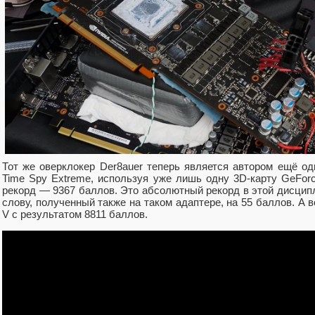
Тот же оверклокер Der8auer теперь является автором ещё од
Time Spy Extreme, используя уже лишь одну 3D-карту GeForc
рекорд — 9367 баллов. Это абсолютный рекорд в этой дисцип
слову, полученный также на таком адаптере, на 55 баллов. А во
V с результатом 8811 баллов.