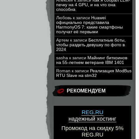
Алексей
к записи
Как я собрал LLM-
печку на 4 GPU, и на что она
способна
Любовь
к записи
Huawei
официально представила
HarmonyOS 7: какие смартфоны
получат её первыми
Артем
к записи
Бесплатные боты,
чтобы раздеть девушку по фото в
2024
sasha
к записи
Майнинг биткоинов
на 55-летнем ветеране IBM 1401
Roman
к записи
Реализация ModBus
RTU Slave на stm32
РЕКОМЕНДУЕМ
REG.RU
надежный хостинг
Промокод на скидку 5%
REG.RU