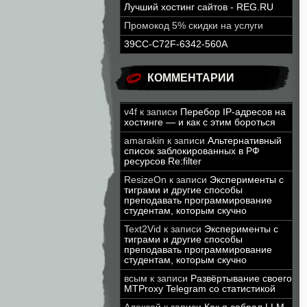
Лучший хостинг сайтов - REG.RU
Промокод 5% скидки на услуги
39CC-C72F-6342-560A
КОММЕНТАРИИ
v4f
к записи
Перебор IP-адресов на
хостинге — и как с этим бороться
amarakin
к записи
Альтернативный
список заблокированных в РФ
ресурсов Re:filter
ResizeOn
к записи
Эксперименты с
тиграми и другие способы
преподавать программирование
студентам, которым скучно
Text2Vid
к записи
Эксперименты с
тиграми и другие способы
преподавать программирование
студентам, которым скучно
всым
к записи
Развёртывание своего
MTProxy Telegram со статистикой