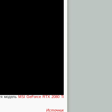
ть до 2460 МГц по ядру и 16 900 МГц
Core i9-7980XE. Естественно, для
ёзно доработать подсистему питания
 на рынке, впереди ещё явно немало
зуя модель
MSI GeForce RTX 2080 Ti
Источник