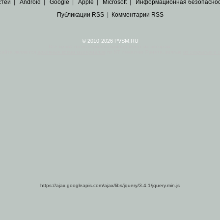
стей
|
Android
|
Google
|
Apple
|
Microsoft
|
Информационная безопасно
Публикации RSS
|
Комментарии RSS
© 2010-2026 PVSM.RU
Все права на материалы принадлежат их авторам.
сайта являются
архивные копии материалов
по ИТ тематике Рунета, взятые
из открытых и 
https://ajax.googleapis.com/ajax/libs/jquery/3.4.1/jquery.min.js