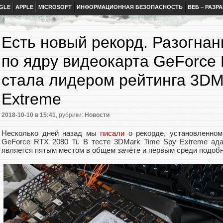
GLE
APPLE
MICROSOFT
ИНФОРМАЦИОННАЯ БЕЗОПАСНОСТЬ
ВЕБ – РАЗР
Есть новый рекорд. Разогнан
по ядру видеокарта GeForce 
стала лидером рейтинга 3DM
Extreme
2018-10-10
в 15:41
, рубрики:
Новости
Несколько дней назад мы
писали
о рекорде, установленном
GeForce RTX 2080 Ti. В тесте 3DMark Time Spy Extreme ад
является пятым местом в общем зачёте и первым среди подобн