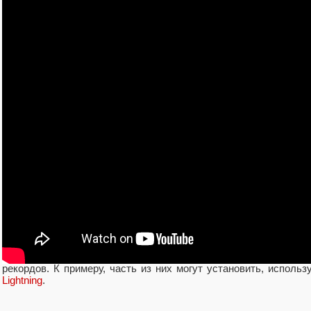
Итак, для установки нового рекорда адаптер пришлось разогна
— по памяти. Также в системе был использован CPU Intel 
охлаждения использовался жидкий азот. Также пришлось серь
видеокарты.
Учитывая, что видеокарты поколения Turing только появились
рекордов. К примеру, часть из них могут установить, исполь
Lightning
.