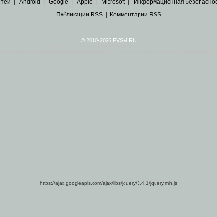
стей
|
Android
|
Google
|
Apple
|
Microsoft
|
Информационная безопасно
Публикации RSS
|
Комментарии RSS
© 2010-2026 PVSM.RU
Все права на материалы принадлежат их авторам.
сайта являются
архивные копии материалов
по ИТ тематике Рунета, взятые
из открытых и 
https://ajax.googleapis.com/ajax/libs/jquery/3.4.1/jquery.min.js