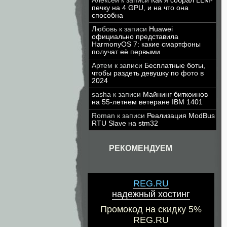
Алексей
к записи
Как я собрал LLM-
печку на 4 GPU, и на что она
способна
Любовь
к записи
Huawei
официально представила
HarmonyOS 7: какие смартфоны
получат её первыми
Артем
к записи
Бесплатные боты,
чтобы раздеть девушку по фото в
2024
sasha
к записи
Майнинг биткоинов
на 55-летнем ветеране IBM 1401
Roman
к записи
Реализация ModBus
RTU Slave на stm32
РЕКОМЕНДУЕМ
REG.RU
надежный хостинг
Промокод на скидку 5%
REG.RU