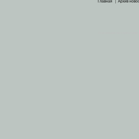
Главная
|
Архив ново
Основными материалами 