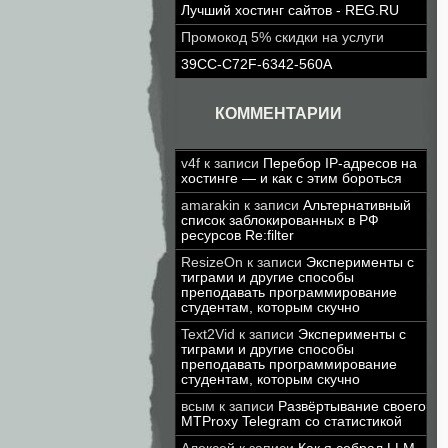
Лучший хостинг сайтов - REG.RU
Промокод 5% скидки на услуги
39CC-C72F-6342-560A
КОММЕНТАРИИ
v4f
к записи
Перебор IP-адресов на
хостинге — и как с этим бороться
amarakin
к записи
Альтернативный
список заблокированных в РФ
ресурсов Re:filter
ResizeOn
к записи
Эксперименты с
тиграми и другие способы
преподавать программирование
студентам, которым скучно
Text2Vid
к записи
Эксперименты с
тиграми и другие способы
преподавать программирование
студентам, которым скучно
всым
к записи
Развёртывание своего
MTProxy Telegram со статистикой