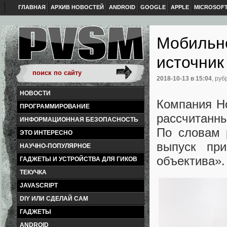
ГЛАВНАЯ
АРХИВ НОВОСТЕЙ
ANDROID
GOOGLE
APPLE
MICROSOF
Мобильно
источник
2018-10-13
в 15:04
, руб
НОВОСТИ
Компания Ho
ПРОГРАММИРОВАНИЕ
рассчитанн
ИНФОРМАЦИОННАЯ БЕЗОПАСНОСТЬ
По словам 
ЭТО ИНТЕРЕСНО
выпуск пр
НАУЧНО-ПОПУЛЯРНОЕ
объектива».
ГАДЖЕТЫ И УСТРОЙСТВА ДЛЯ ГИКОВ
ТЕКУЧКА
JAVASCRIPT
DIY ИЛИ СДЕЛАЙ САМ
ГАДЖЕТЫ
ANDROID