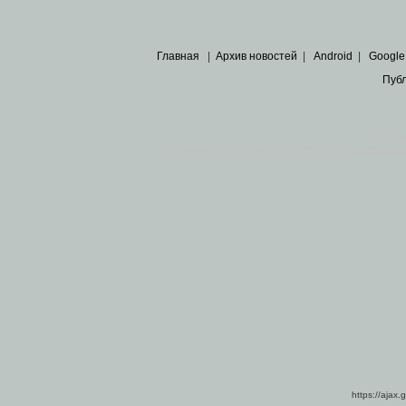
Главная
|
Архив новостей
|
Android
|
Google
Пуб
Все пра
Основными материалами сайта являются
архивные ко
https://ajax.