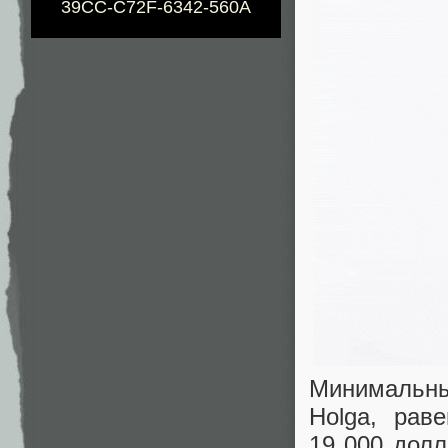
39CC-C72F-6342-560A
Минимальны
Holga, рав
19 000 долл