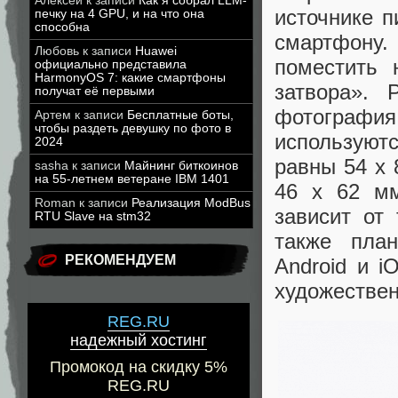
Алексей
к записи
Как я собрал LLM-
источнике п
печку на 4 GPU, и на что она
способна
смартфону.
Любовь
к записи
Huawei
поместить 
официально представила
HarmonyOS 7: какие смартфоны
затвора». 
получат её первыми
фотография
Артем
к записи
Бесплатные боты,
чтобы раздеть девушку по фото в
используютс
2024
равны 54 х
sasha
к записи
Майнинг биткоинов
на 55-летнем ветеране IBM 1401
46 х 62 м
Roman
к записи
Реализация ModBus
зависит от 
RTU Slave на stm32
также пла
РЕКОМЕНДУЕМ
Android и i
художествен
REG.RU
надежный хостинг
Промокод на скидку 5%
REG.RU