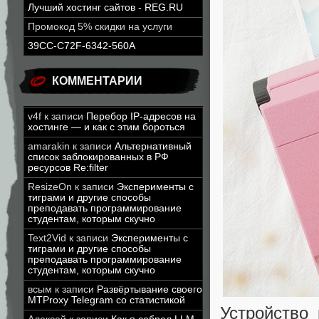
Лучший хостинг сайтов - REG.RU
Промокод 5% скидки на услуги
39CC-C72F-6342-560A
КОММЕНТАРИИ
v4f
к записи
Перебор IP-адресов на
хостинге — и как с этим бороться
amarakin
к записи
Альтернативный
список заблокированных в РФ
ресурсов Re:filter
ResizeOn
к записи
Эксперименты с
тиграми и другие способы
преподавать программирование
студентам, которым скучно
Text2Vid
к записи
Эксперименты с
тиграми и другие способы
преподавать программирование
студентам, которым скучно
всым
к записи
Развёртывание своего
MTProxy Telegram со статистикой
Устройство