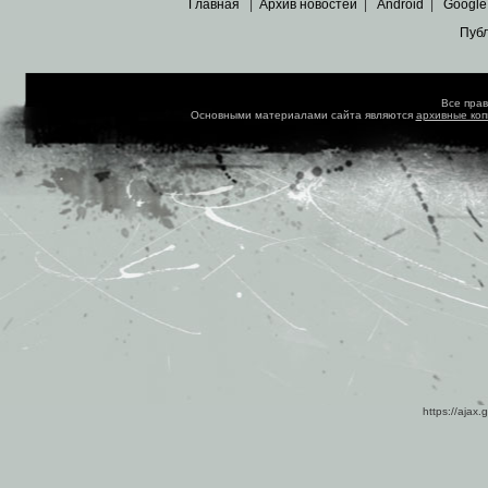
Главная
|
Архив новостей
|
Android
|
Google
Пуб
Все пра
Основными материалами сайта являются
архивные ко
https://ajax.