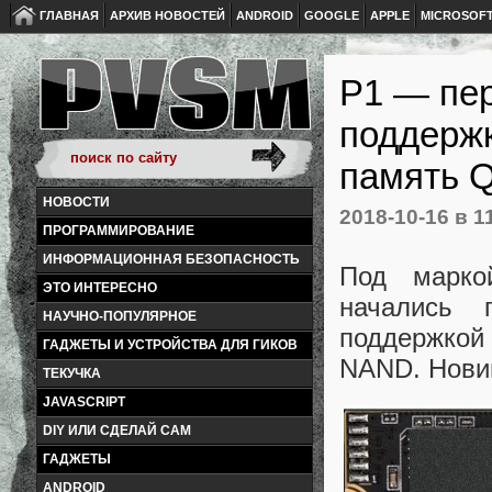
ГЛАВНАЯ
АРХИВ НОВОСТЕЙ
ANDROID
GOOGLE
APPLE
MICROSOF
P1 — пер
поддержк
память 
НОВОСТИ
2018-10-16
в 1
ПРОГРАММИРОВАНИЕ
ИНФОРМАЦИОННАЯ БЕЗОПАСНОСТЬ
Под маркой
ЭТО ИНТЕРЕСНО
начались 
НАУЧНО-ПОПУЛЯРНОЕ
поддержко
ГАДЖЕТЫ И УСТРОЙСТВА ДЛЯ ГИКОВ
NAND. Новин
ТЕКУЧКА
JAVASCRIPT
DIY ИЛИ СДЕЛАЙ САМ
ГАДЖЕТЫ
ANDROID