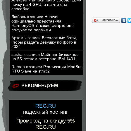
Алексей
к записи
Как я собрал LLM-
печку на 4 GPU, и на что она
способна
Любовь
к записи
Huawei
Поделиться…
официально представила
HarmonyOS 7: какие смартфоны
получат её первыми
Артем
к записи
Бесплатные боты,
чтобы раздеть девушку по фото в
2024
sasha
к записи
Майнинг биткоинов
на 55-летнем ветеране IBM 1401
Roman
к записи
Реализация ModBus
RTU Slave на stm32
РЕКОМЕНДУЕМ
REG.RU
надежный хостинг
Промокод на скидку 5%
REG.RU