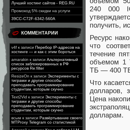
объемом 50
Лучший хостинг сайтов - REG.RU
240 000 I
Промокод 5% скидки на услуги
утверждае
39CC-C72F-6342-560A
получить, и
КОММЕНТАРИИ
Ресурс нак
что соотве
v4f
к записи
Перебор IP-адресов на
хостинге — и как с этим бороться
течение пят
amarakin
к записи
Альтернативный
объемом 1 
список заблокированных в РФ
ресурсов Re:filter
ТБ — 400 T
ResizeOn
к записи
Эксперименты с
тиграми и другие способы
Что касаетс
преподавать программирование
долларов, 
студентам, которым скучно
Text2Vid
к записи
Эксперименты с
Цена накопи
тиграми и другие способы
экстраполя
преподавать программирование
студентам, которым скучно
долларам.
всым
к записи
Развёртывание своего
MTProxy Telegram со статистикой