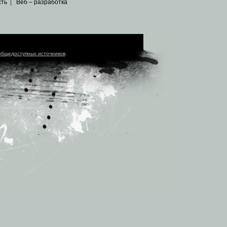
сть
|
Веб – разработка
общедоступных источников
.