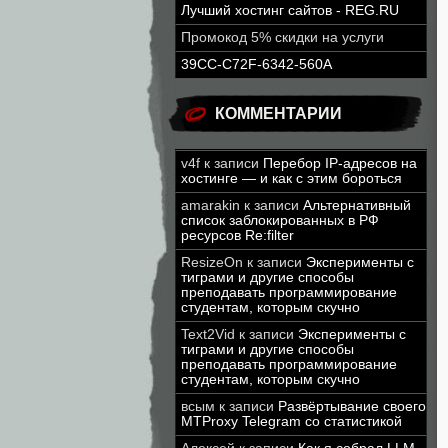
Лучший хостинг сайтов - REG.RU
Промокод 5% скидки на услуги
39CC-C72F-6342-560A
КОММЕНТАРИИ
v4f
к записи
Перебор IP-адресов на
хостинге — и как с этим бороться
amarakin
к записи
Альтернативный
список заблокированных в РФ
ресурсов Re:filter
ResizeOn
к записи
Эксперименты с
тиграми и другие способы
преподавать программирование
студентам, которым скучно
Text2Vid
к записи
Эксперименты с
тиграми и другие способы
преподавать программирование
студентам, которым скучно
всым
к записи
Развёртывание своего
MTProxy Telegram со статистикой