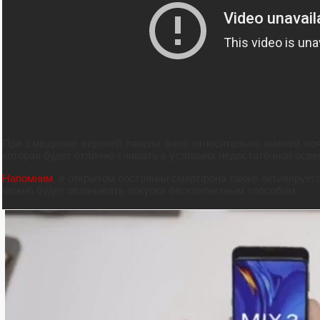
При смещении верхней панели вниз относительно нижней поя
которая будет отлично снимать в условиях недостаточной осв
Напомним
, в открытом состоянии смартфона также активирует
можно будет оплачивать покупки бесконтактным способом.