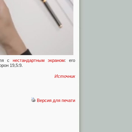
еля с
нестандартным экраном
: его
рон 19,5:9.
Источник
Версия для печати