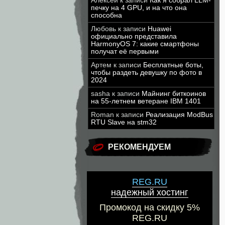
Алексей
к записи
Как я собрал LLM-
печку на 4 GPU, и на что она
способна
Любовь
к записи
Huawei
официально представила
HarmonyOS 7: какие смартфоны
получат её первыми
Артем
к записи
Бесплатные боты,
чтобы раздеть девушку по фото в
2024
sasha
к записи
Майнинг биткоинов
на 55-летнем ветеране IBM 1401
Roman
к записи
Реализация ModBus
RTU Slave на stm32
РЕКОМЕНДУЕМ
REG.RU
надежный хостинг
Промокод на скидку 5%
REG.RU