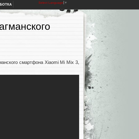
Select Language
▼
АБОТКА
агманского
анского смартфона Xiaomi Mi Mix 3,