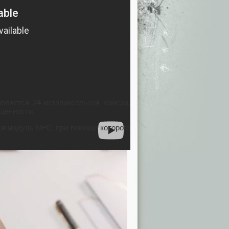
вляется 24-мегапиксельная камера,
ещенности.
ся модуль NFC, при помощи которого