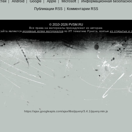
стей
|
Android
|
Google
|
Apple
|
Microsoft
|
Информационная безопасно
Публикации RSS
|
Комментарии RSS
© 2010-2026 PVSM.RU
Все права на материалы принадлежат их авторам.
сайта являются
архивные копии материалов
по ИТ тематике Рунета, взятые
из открытых и 
https://ajax.googleapis.com/ajax/libs/jquery/3.4.1/jquery.min.js