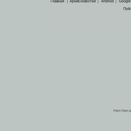
Главная
|
Архив новостей
|
Android
|
Google
Пуб
Все пра
Основными материалами сайта являются
архивные ко
https://ajax.