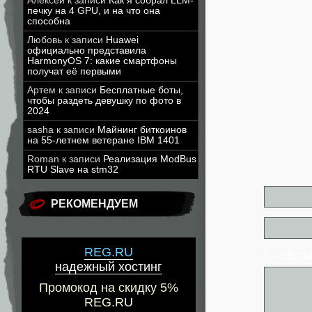
Алексей
к записи
Как я собрал LLM-
печку на 4 GPU, и на что она
способна
Любовь
к записи
Huawei
официально представила
HarmonyOS 7: какие смартфоны
получат её первыми
Артем
к записи
Бесплатные боты,
чтобы раздеть девушку по фото в
2024
sasha
к записи
Майнинг биткоинов
на 55-летнем ветеране IBM 1401
Roman
к записи
Реализация ModBus
RTU Slave на stm32
РЕКОМЕНДУЕМ
REG.RU
* - обя
надежный хостинг
Промокод на скидку 5%
REG.RU