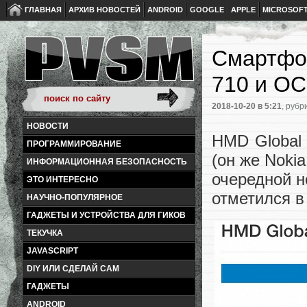
ГЛАВНАЯ
АРХИВ НОВОСТЕЙ
ANDROID
GOOGLE
APPLE
MICROSOF
Смартфон
710 и ОС
2018-10-20
в 5:21
, рубр
НОВОСТИ
HMD Globa
ПРОГРАММИРОВАНИЕ
(он же Nokia
ИНФОРМАЦИОННАЯ БЕЗОПАСНОСТЬ
очередной н
ЭТО ИНТЕРЕСНО
отметился в
НАУЧНО-ПОПУЛЯРНОЕ
ГАДЖЕТЫ И УСТРОЙСТВА ДЛЯ ГИКОВ
ТЕКУЧКА
JAVASCRIPT
DIY ИЛИ СДЕЛАЙ САМ
ГАДЖЕТЫ
ANDROID