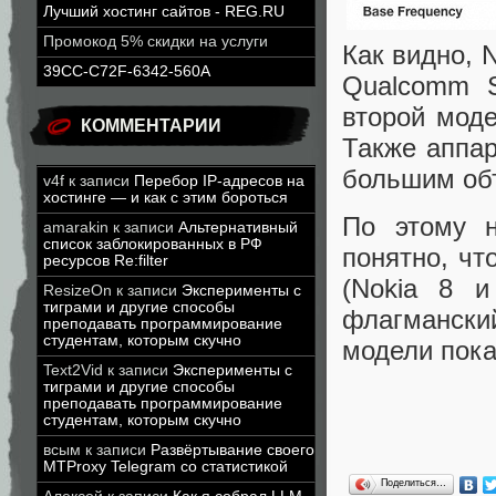
Лучший хостинг сайтов - REG.RU
Промокод 5% скидки на услуги
Как видно, 
39CC-C72F-6342-560A
Qualcomm S
второй моде
КОММЕНТАРИИ
Также аппар
большим объ
v4f
к записи
Перебор IP-адресов на
хостинге — и как с этим бороться
По этому н
amarakin
к записи
Альтернативный
список заблокированных в РФ
понятно, чт
ресурсов Re:filter
(Nokia 8 и
ResizeOn
к записи
Эксперименты с
тиграми и другие способы
флагмански
преподавать программирование
студентам, которым скучно
модели пока
Text2Vid
к записи
Эксперименты с
тиграми и другие способы
преподавать программирование
студентам, которым скучно
всым
к записи
Развёртывание своего
MTProxy Telegram со статистикой
Поделиться…