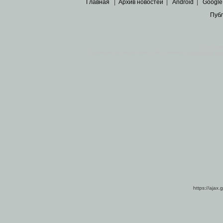
Главная
|
Архив новостей
|
Android
|
Google
Пуб
Все пра
Основными материалами сайта являются
архивные ко
https://ajax.