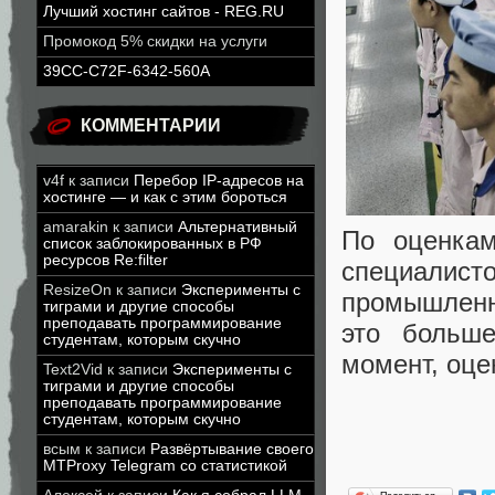
Лучший хостинг сайтов - REG.RU
Промокод 5% скидки на услуги
39CC-C72F-6342-560A
КОММЕНТАРИИ
v4f
к записи
Перебор IP-адресов на
хостинге — и как с этим бороться
amarakin
к записи
Альтернативный
По оценкам
список заблокированных в РФ
ресурсов Re:filter
специали
ResizeOn
к записи
Эксперименты с
промышленн
тиграми и другие способы
преподавать программирование
это больш
студентам, которым скучно
момент, оце
Text2Vid
к записи
Эксперименты с
тиграми и другие способы
преподавать программирование
студентам, которым скучно
всым
к записи
Развёртывание своего
MTProxy Telegram со статистикой