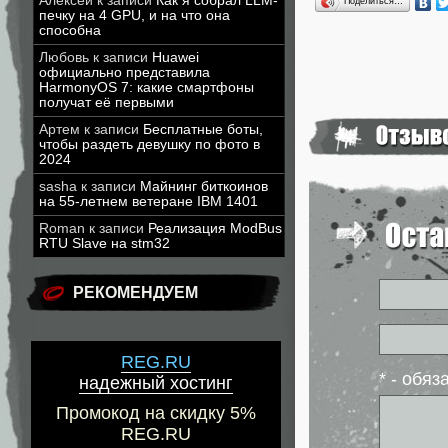
Алексей
к записи
Как я собрал LLM-
Поделиться…
печку на 4 GPU, и на что она
способна
Любовь
к записи
Huawei
официально представила
HarmonyOS 7: какие смартфоны
получат её первыми
Артем
к записи
Бесплатные боты,
чтобы раздеть девушку по фото в
2024
sasha
к записи
Майнинг биткоинов
на 55-летнем ветеране IBM 1401
Roman
к записи
Реализация ModBus
RTU Slave на stm32
РЕКОМЕНДУЕМ
REG.RU
* - обя
надежный хостинг
Промокод на скидку 5%
REG.RU