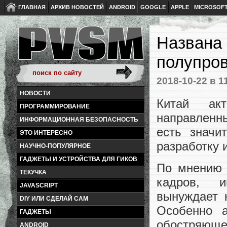
ГЛАВНАЯ
АРХИВ НОВОСТЕЙ
ANDROID
GOOGLE
APPLE
MICROSOF
Названа
полупров
2018-10-22
в 1
НОВОСТИ
Китай акт
ПРОГРАММИРОВАНИЕ
направленн
ИНФОРМАЦИОННАЯ БЕЗОПАСНОСТЬ
есть значи
ЭТО ИНТЕРЕСНО
разработку 
НАУЧНО-ПОПУЛЯРНОЕ
ГАДЖЕТЫ И УСТРОЙСТВА ДЛЯ ГИКОВ
По мнению 
ТЕКУЧКА
кадров, и
JAVASCRIPT
вынуждает 
DIY ИЛИ СДЕЛАЙ САМ
Особенно а
ГАДЖЕТЫ
обостряющег
ANDROID